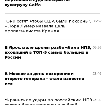
сухогрузу Caffa
"Они хотят, чтобы США были покорны",
06:57
– Лора Лумер назвала цель
пропагандистов Кремля
В Ярославле дроны разбомбили НПЗ,
05:56
входящий в ТОП-5 самых больших в
России
В Москве за день похоронили
23:49
второго генерала – стало известно
имя
Украинские удары по российским НПЗ
23:14
сожгли более триллиона рублей