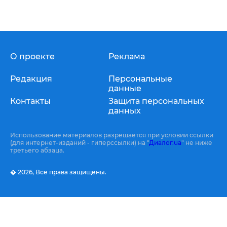
О проекте
Реклама
Редакция
Персональные
данные
Контакты
Защита персональных
данных
Использование материалов разрешается при условии ссылки
(для интернет-изданий - гиперссылки) на "
Диалог.ua
" не ниже
третьего абзаца.
� 2026,
Все права защищены.