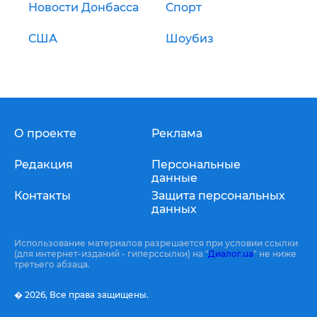
Новости Донбасса
Спорт
США
Шоубиз
О проекте
Реклама
Редакция
Персональные
данные
Контакты
Защита персональных
данных
Использование материалов разрешается при условии ссылки
(для интернет-изданий - гиперссылки) на "
Диалог.ua
" не ниже
третьего абзаца.
� 2026,
Все права защищены.