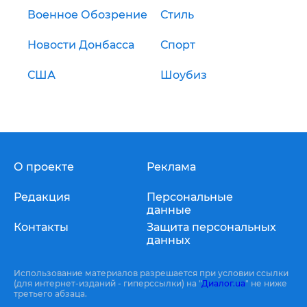
Военное Обозрение
Стиль
Новости Донбасса
Спорт
США
Шоубиз
О проекте
Реклама
Редакция
Персональные
данные
Контакты
Защита персональных
данных
Использование материалов разрешается при условии ссылки
(для интернет-изданий - гиперссылки) на "
Диалог.ua
" не ниже
третьего абзаца.