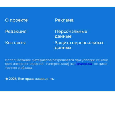
О проекте
Реклама
Редакция
Персональные
данные
Контакты
Защита персональных
данных
Использование материалов разрешается при условии ссылки
(для интернет-изданий - гиперссылки) на "
Диалог.ua
" не ниже
третьего абзаца.
� 2026,
Все права защищены.