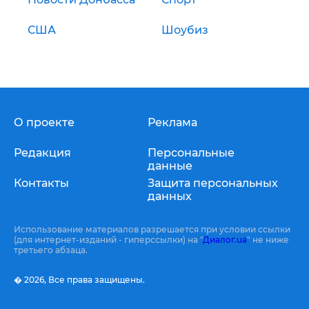
США
Шоубиз
О проекте
Реклама
Редакция
Персональные
данные
Контакты
Защита персональных
данных
Использование материалов разрешается при условии ссылки
(для интернет-изданий - гиперссылки) на "
Диалог.ua
" не ниже
третьего абзаца.
� 2026,
Все права защищены.