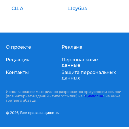
США
Шоубиз
О проекте
Реклама
Редакция
Персональные
данные
Контакты
Защита персональных
данных
Использование материалов разрешается при условии ссылки
(для интернет-изданий - гиперссылки) на "
Диалог.ua
" не ниже
третьего абзаца.
� 2026,
Все права защищены.