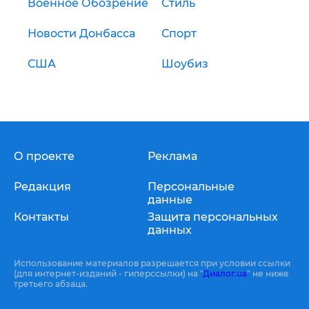
Военное Обозрение
Стиль
Новости Донбасса
Спорт
США
Шоубиз
О проекте
Реклама
Редакция
Персональные
данные
Контакты
Защита персональных
данных
Использование материалов разрешается при условии ссылки
(для интернет-изданий - гиперссылки) на "
Диалог.ua
" не ниже
третьего абзаца.