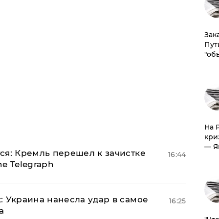
Зак
Пут
"об
На 
кри
— Я
ся: Кремль перешел к зачистке
16:44
e Telegraph
: Украина нанесла удар в самое
16:25
а