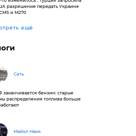
то-то изменилось": Турция запросила
ША разрешение передать Украине
CMS и M270
отреть ещё
логи
Сеть
РФ заканчивается бензин: старые
мы распределения топлива больше
работают
Майкл Наки