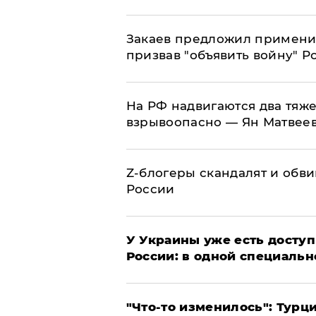
Закаев предложил применит
призвав "объявить войну" Р
На РФ надвигаются два тяже
взрывоопасно — Ян Матвее
Z-блогеры скандалят и обви
России
У Украины уже есть доступ 
России: в одной специальн
​"Что-то изменилось": Тур