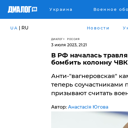
Украина
Военное об
| RU
UA
Новости
У
ДИАЛОГ
РОССИЯ
3 июля 2023, 21:21
В РФ началась травля
бомбить колонну ЧВК 
Анти-"вагнеровская" ка
теперь соучастниками 
призывают считать вое
Автор:
Анастасія Югова