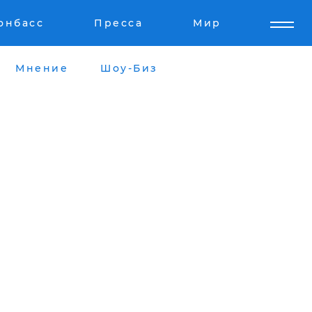
онбасс
Пресса
Мир
Мнение
Шоу-Биз