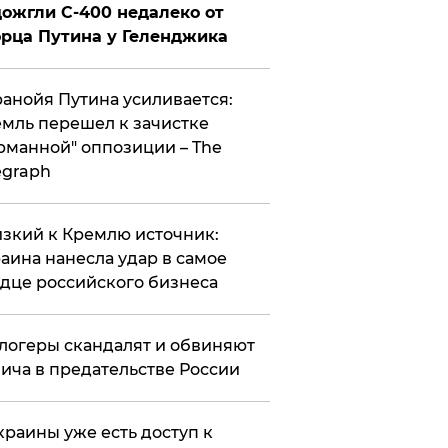
ожгли С-400 недалеко от
рца Путина у Геленджика
анойя Путина усиливается:
мль перешел к зачистке
рманной" оппозиции – The
egraph
зкий к Кремлю источник:
аина нанесла удар в самое
дце российского бизнеса
логеры скандалят и обвиняют
ича в предательстве России
краины уже есть доступ к