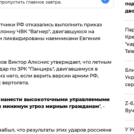
пропустить главное завтра.
под
дво
тчики РФ отказались выполнить приказ
Пар
лонну ЧВК "Вагнер", двигавшуюся на
Кре
были ликвидированы наемниками Евгения
"ка
Tel
вов Виктор Алкснис утверждает, что летным
дар по ЗРК "Панцирь", двигавшемуся в
Бли
из него, если верить версии армии РФ,
Укр
 вертолета.
сер
 нанести высокоточными управляемыми
Z-б
и минимум угроз мирным гражданам
", -
Вуч
У У
абыл, что результаты этих ударов россияне