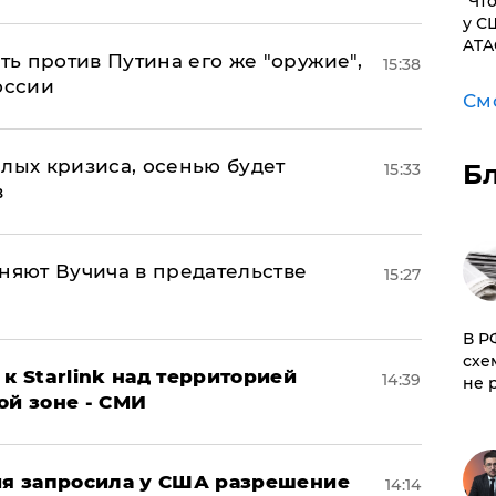
​"Ч
у С
ATA
ь против Путина его же "оружие",
15:38
оссии
См
лых кризиса, осенью будет
Б
15:33
в
няют Вучича в предательстве
15:27
​В 
схе
к Starlink над территорией
14:39
не 
ой зоне - СМИ
ция запросила у США разрешение
14:14