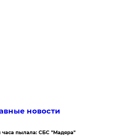
авные новости
 часа пылала: СБС "Мадяра"