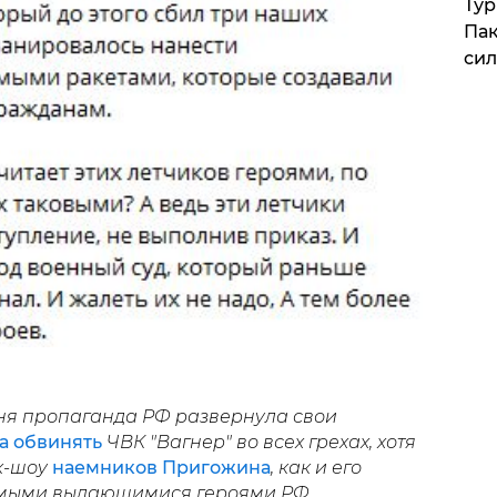
Тур
Пак
си
июня пропаганда РФ развернула свои
а обвинять
ЧВК "Вагнер" во всех грехах, хотя
ок-шоу
наемников Пригожина
, как и его
самыми выдающимися героями РФ.