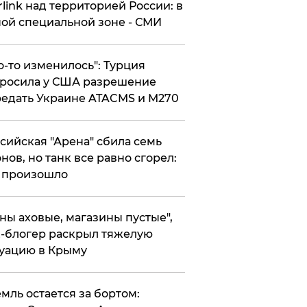
rlink над территорией России: в
ой специальной зоне - СМИ
то-то изменилось": Турция
росила у США разрешение
едать Украине ATACMS и M270
ссийская "Арена" сбила семь
нов, но танк все равно сгорел:
 произошло
ены аховые, магазины пустые",
-блогер раскрыл тяжелую
уацию в Крыму
емль остается за бортом: