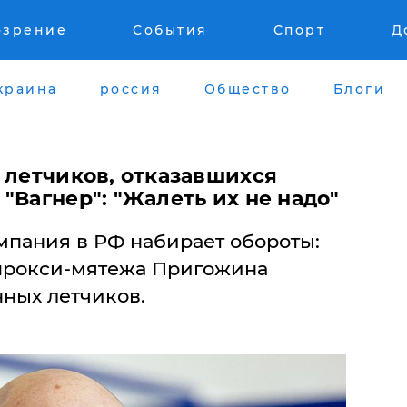
озрение
События
Спорт
Д
краина
россия
Общество
Блоги
 летчиков, отказавшихся
"Вагнер": "Жалеть их не надо"
мпания в РФ набирает обороты:
прокси-мятежа Пригожина
нных летчиков.