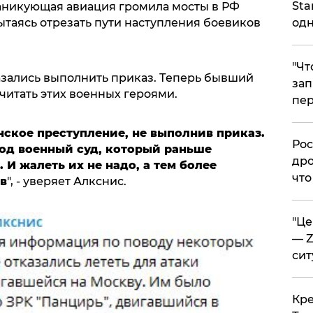
Sta
паникующая авиация громила мосты в РФ
ытаясь отрезать пути наступления боевиков
одн
​"Ч
зались выполнить приказ. Теперь бывший
зап
читать этих военных героями.
пер
ское преступление, не выполнив приказ.
​Ро
под военный суд, который раньше
дро
 И жалеть их не надо, а тем более
что
в
", - уверяет Алкснис.
​"Ц
— Z
сит
​Кр