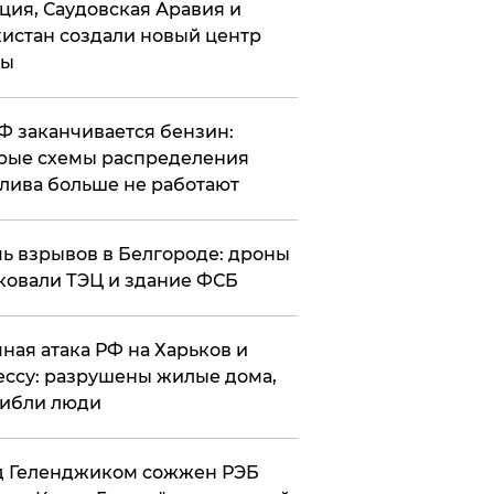
ция, Саудовская Аравия и
истан создали новый центр
лы
РФ заканчивается бензин:
рые схемы распределения
лива больше не работают
чь взрывов в Белгороде: дроны
ковали ТЭЦ и здание ФСБ
чная атака РФ на Харьков и
ссу: разрушены жилые дома,
ибли люди
д Геленджиком сожжен РЭБ