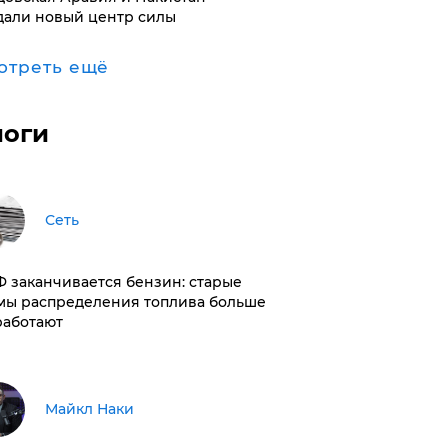
дали новый центр силы
отреть ещё
логи
Сеть
РФ заканчивается бензин: старые
мы распределения топлива больше
работают
Майкл Наки