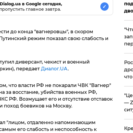
под
Dialog.ua в Google сегодня,
✓
пропустить главное завтра.
дво
​"Ч
сти до конца "вагнеровцы", в скором
зап
 Путинский режим показал свою слабость и
пер
тупил диверсант, чекист и военный
​Ро
ркин), передает
Диалог.UA
.
дро
что
м, что власти РФ не покарали ЧВК "Вагнер"
а за восстание, убийства военных РФ,
​"Ц
С РФ. Возмущает его и отсутствие отставок
— Z
и поход боевиков на Москву.
сит
вал "лицом, отдаленно напоминающим
​Кр
самым его слабость и неспособность к