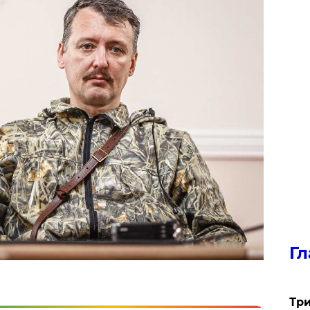
Гл
Три