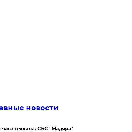
авные новости
 часа пылала: СБС "Мадяра"