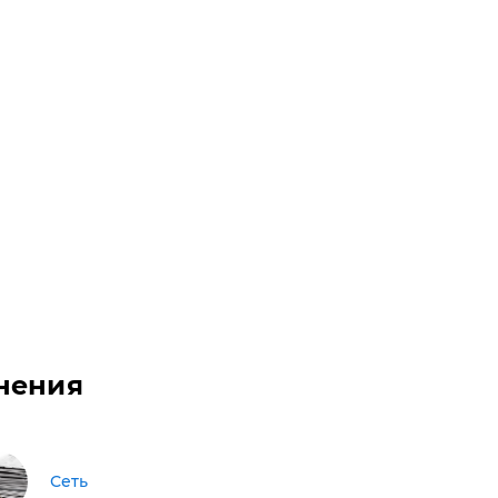
нения
Сеть