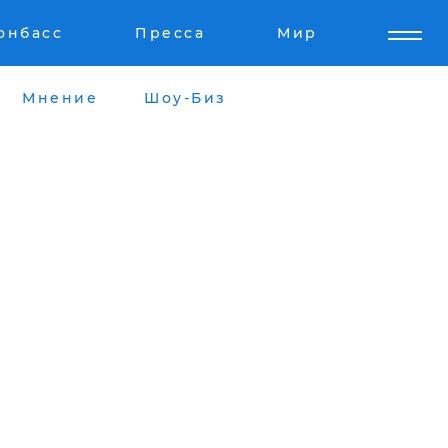
онбасс
Пресса
Мир
Мнение
Шоу-Биз