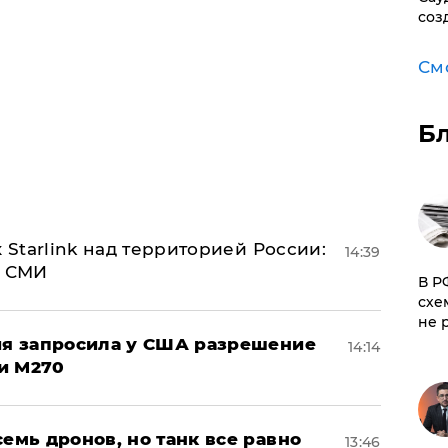
соз
См
Б
 Starlink над территорией России:
14:39
- СМИ
​В 
схе
не 
ция запросила у США разрешение
14:14
и M270
семь дронов, но танк все равно
13:46