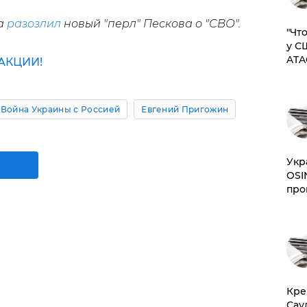
ва
разозлил
новый "перл" Пескова о "СВО".
​"Ч
у С
ATA
АКЦИИ!
Война Украины с Россией
Евгений Пригожин
​Ук
OSI
про
​Кр
Сау