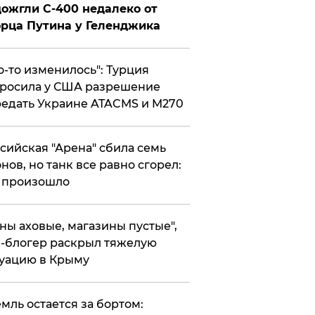
ожгли С-400 недалеко от
рца Путина у Геленджика
то-то изменилось": Турция
росила у США разрешение
едать Украине ATACMS и M270
ссийская "Арена" сбила семь
нов, но танк все равно сгорел:
 произошло
ены аховые, магазины пустые",
-блогер раскрыл тяжелую
уацию в Крыму
емль остается за бортом: