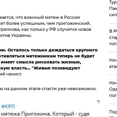
Тур
Пак
си
ается, что военный мятеж в России
удет более успешным, чем пригожинский.
релкова, как только у РФ случится новое
​В 
отив Украины.
ста
топ
ми. Осталось только дождаться крупного
тивляться мятежникам теперь не будет
​Но
е имеет смысла рисковать жизнью,
ата
лкую власть… "Живые позавидуют
ий чекист.
​Но
ю на данном этапе спасти уже невозможно.
Оде
пог
По