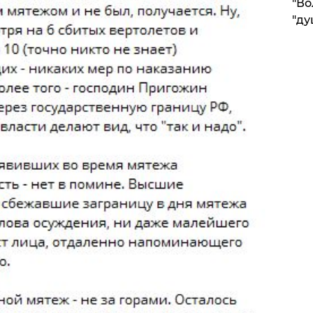
"Во
"ду