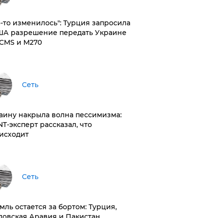
то-то изменилось": Турция запросила
ША разрешение передать Украине
CMS и M270
Сеть
раину накрыла волна пессимизма:
NT-эксперт рассказал, что
исходит
Сеть
емль остается за бортом: Турция,
довская Аравия и Пакистан