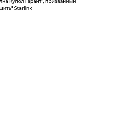
лна Купол Гарант", призванный
шить" Starlink