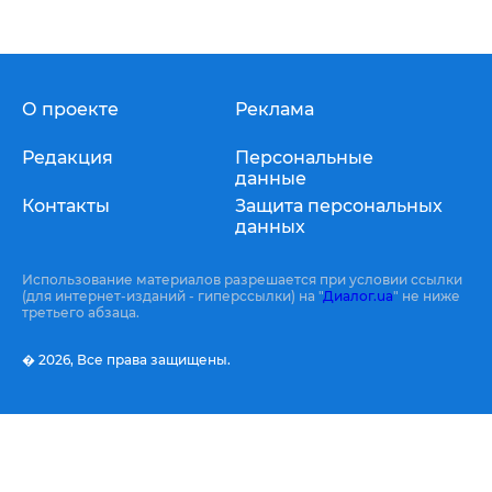
О проекте
Реклама
Редакция
Персональные
данные
Контакты
Защита персональных
данных
Использование материалов разрешается при условии ссылки
(для интернет-изданий - гиперссылки) на "
Диалог.ua
" не ниже
третьего абзаца.
� 2026,
Все права защищены.