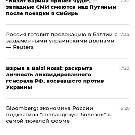
"Визит барина принес чудо", —
17:37
западные СМИ смеются над Путиным
после поездки в Сибирь
​Россия готовит провокацию в Балтии с
17:35
захваченными украинскими дронами
— Reuters
​Взрыв в Balzi Rossi: раскрыта
17:28
личность ликвидированного
генерала РФ, воевавшего против
Украины
Bloomberg: экономика России
16:20
подхватила "голландскую болезнь" в
самой тяжелой форме