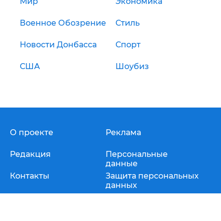
Мир
Экономика
Военное Обозрение
Стиль
Новости Донбасса
Спорт
США
Шоубиз
О проекте
Реклама
Редакция
Персональные
данные
Контакты
Защита персональных
данных
Использование материалов разрешается при условии ссылки
(для интернет-изданий - гиперссылки) на "
Диалог.ua
" не ниже