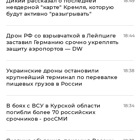
Дикий рассказал о последней
18:49
неядерной "карте" Кремля, которую
будут активно "разыгрывать"
​Дрон РФ со взрывчаткой в Лейпциге
18:44
заставил Германию срочно укреплять
защиту аэропортов — DW
Украинские дроны остановили
18:38
крупнейший терминал по перевалке
пищевых грузов в России
В боях с ВСУ в Курской области
18:34
погибли более 70 российских
срочников - росСМИ