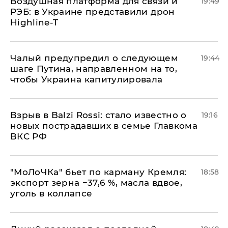
Воздушная платформа для связи и
19:49
РЭБ: в Украине представили дрон
Highline-T
Чалый предупредил о следующем
19:44
шаге Путина, направленном на то,
чтобы Украина капитулировала
Взрыв в Balzi Rossi: стало известно о
19:16
новых пострадавших в семье Главкома
ВКС РФ
​"МоЛоЧКа" бьет по карману Кремля:
18:58
экспорт зерна −37,6 %, масла вдвое,
уголь в коллапсе