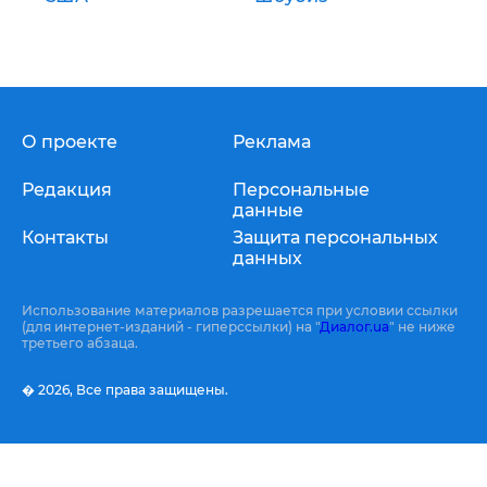
О проекте
Реклама
Редакция
Персональные
данные
Контакты
Защита персональных
данных
Использование материалов разрешается при условии ссылки
(для интернет-изданий - гиперссылки) на "
Диалог.ua
" не ниже
третьего абзаца.
� 2026,
Все права защищены.