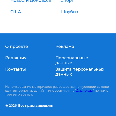
Новости Донбасса
Спорт
США
Шоубиз
О проекте
Реклама
Редакция
Персональные
данные
Контакты
Защита персональных
данных
Использование материалов разрешается при условии ссылки
(для интернет-изданий - гиперссылки) на "
Диалог.ua
" не ниже
третьего абзаца.
� 2026,
Все права защищены.