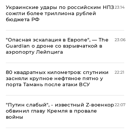
Украинские удары по российским НПЗ
23:14
сожгли более триллиона рублей
бюджета РФ
"Опасная эскалация в Европе", — The
23:06
Guardian о дроне со взрывчаткой в
аэропорту Лейпцига
80 квадратных километров: спутники
22:21
засняли крупное нефтяное пятно у
порта Тамань после атаки ВСУ
​"Путин слабый", - известный Z-военкор
22:07
обвинил главу Кремля в провале
войны