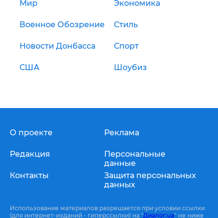
Мир
Экономика
Военное Обозрение
Стиль
Новости Донбасса
Спорт
США
Шоубиз
О проекте
Реклама
Редакция
Персональные
данные
Контакты
Защита персональных
данных
Использование материалов разрешается при условии ссылки
(для интернет-изданий - гиперссылки) на "
Диалог.ua
" не ниже