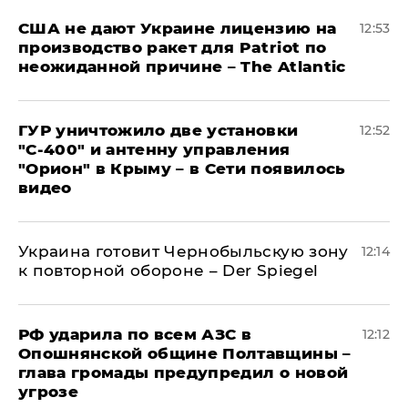
США не дают Украине лицензию на
12:53
производство ракет для Patriot по
неожиданной причине – The Atlantic
ГУР уничтожило две установки
12:52
"С‑400" и антенну управления
"Орион" в Крыму – в Сети появилось
видео
Украина готовит Чернобыльскую зону
12:14
к повторной обороне – Der Spiegel
РФ ударила по всем АЗС в
12:12
Опошнянской общине Полтавщины –
глава громады предупредил о новой
угрозе