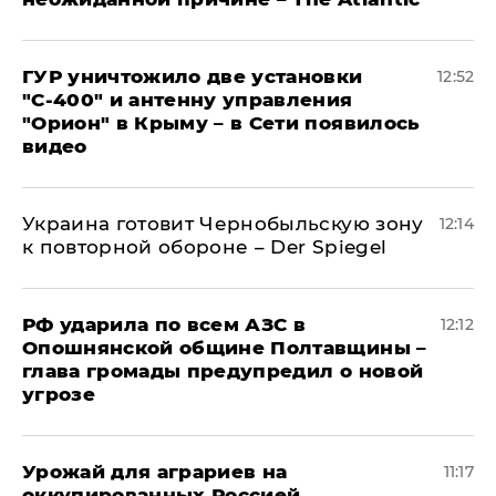
ГУР уничтожило две установки
12:52
"С‑400" и антенну управления
"Орион" в Крыму – в Сети появилось
видео
Украина готовит Чернобыльскую зону
12:14
к повторной обороне – Der Spiegel
РФ ударила по всем АЗС в
12:12
Опошнянской общине Полтавщины –
глава громады предупредил о новой
угрозе
Урожай для аграриев на
11:17
оккупированных Россией