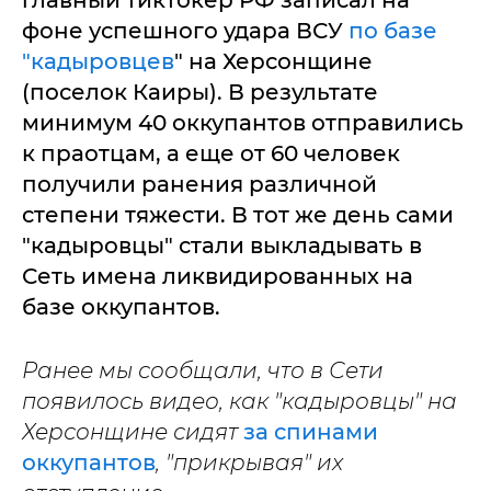
главный тиктокер РФ записал на
фоне успешного удара ВСУ
по базе
"кадыровцев
" на Херсонщине
(поселок Каиры). В результате
минимум 40 оккупантов отправились
к праотцам, а еще от 60 человек
получили ранения различной
степени тяжести. В тот же день сами
"кадыровцы" стали выкладывать в
Сеть имена ликвидированных на
базе оккупантов.
Ранее мы сообщали, что в Сети
появилось видео, как "кадыровцы" на
Херсонщине сидят
за спинами
оккупантов
, "прикрывая" их