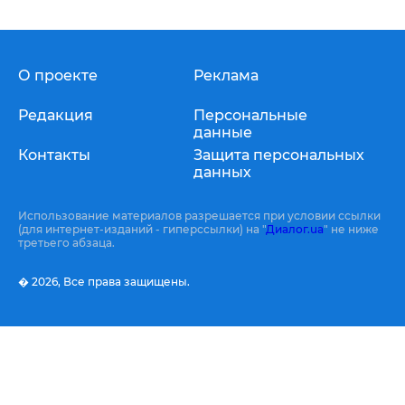
О проекте
Реклама
Редакция
Персональные
данные
Контакты
Защита персональных
данных
Использование материалов разрешается при условии ссылки
(для интернет-изданий - гиперссылки) на "
Диалог.ua
" не ниже
третьего абзаца.
� 2026,
Все права защищены.