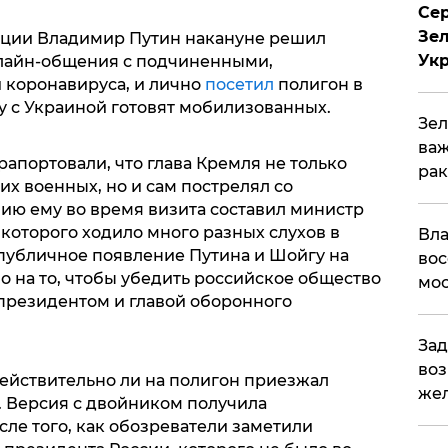
Сер
Зел
ции Владимир Путин накануне решил
Ук
лайн-общения с подчиненными,
 коронавируса, и лично
посетил
полигон в
ну с Украиной готовят мобилизованных.
Зел
важ
апортовали, что глава Кремля не только
рак
х военных, но и сам пострелял со
ию ему во время визита составил министр
которого ходило много разных слухов в
Вла
публичное появление Путина и Шойгу на
вос
о на то, чтобы убедить российское общество
мос
президентом и главой оборонного
Зад
воз
 действительно ли на полигон приезжал
жел
. Версия с двойником получила
ле того, как обозреватели заметили