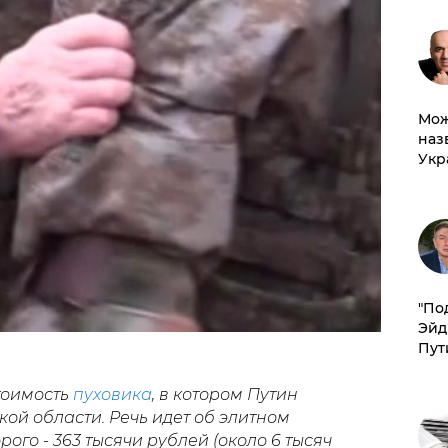
Мож
наз
Укр
​"По
Эйд
Пут
тоимость
пуховика
, в котором Путин
кой области. Речь идет об элитном
рого - 363 тысячи рублей (около 6 тысяч