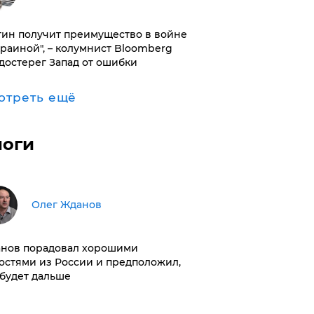
тин получит преимущество в войне
краиной", – колумнист Bloomberg
достерег Запад от ошибки
отреть ещё
логи
Олег Жданов
нов порадовал хорошими
остями из России и предположил,
 будет дальше