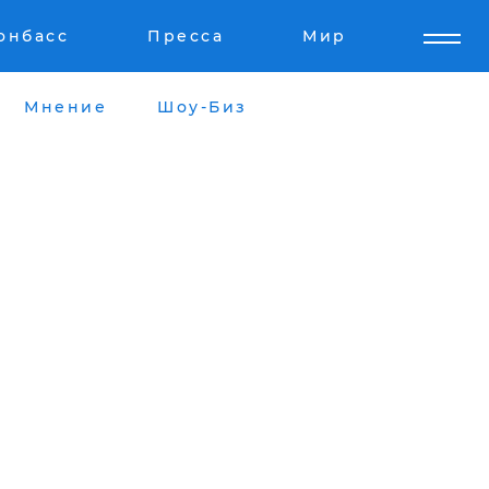
онбасс
Пресса
Мир
Мнение
Шоу-Биз