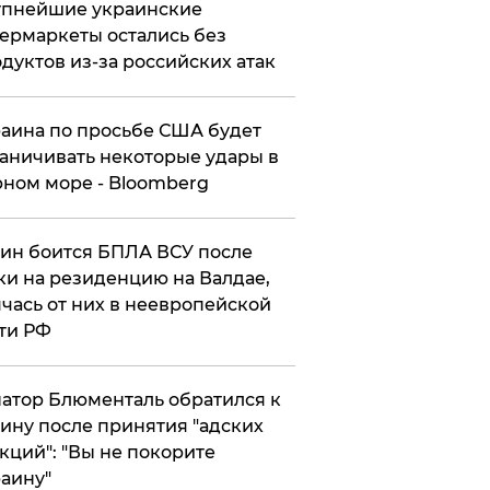
упнейшие украинские
ермаркеты остались без
дуктов из-за российских атак
аина по просьбе США будет
аничивать некоторые удары в
ном море - Bloomberg
ин боится БПЛА ВСУ после
ки на резиденцию на Валдае,
чась от них в неевропейской
ти РФ
атор Блюменталь обратился к
ину после принятия "адских
кций": "Вы не покорите
аину"