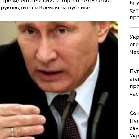
президента России, которого не было во
Кр
руководителя Кремля на публике.
суп
про
Укр
огр
Чер
Пут
ата
пря
час
Сен
Пут
сан
Укр