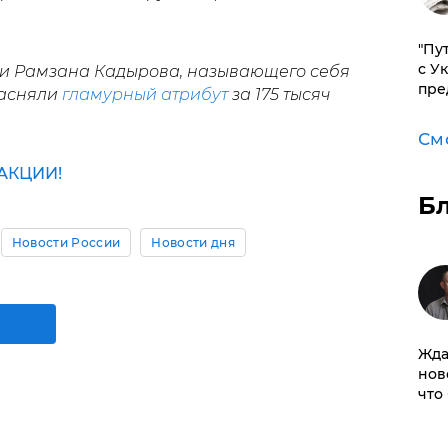
"Пу
с У
чни Рамзана Кадырова, называющего себя
пре
засняли
гламурный атрибут
за 175 тысяч
См
АКЦИИ!
Б
Новости России
Новости дня
Жда
нов
что