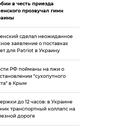
бии в честь приезда
енского прозвучал гимн
раины
енский сделал неожиданное
ное заявление о поставках
ет для Patriot в Украину
сти РФ пойманы на лжи о
становлении "сухопутного
та" в Крым
ержки до 12 часов: в Украине
ник транспортный коллапс на
езной дороге