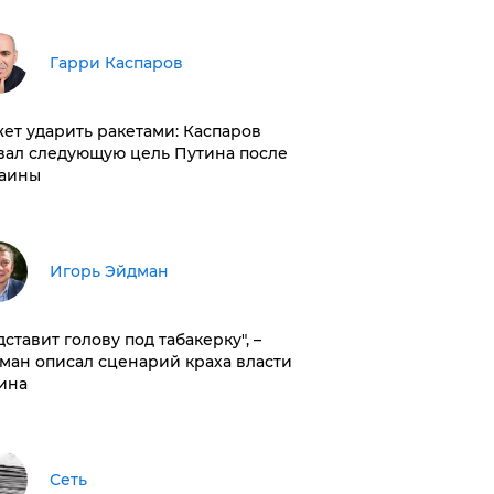
Гарри Каспаров
ет ударить ракетами: Каспаров
вал следующую цель Путина после
аины
Игорь Эйдман
дставит голову под табакерку", –
ман описал сценарий краха власти
ина
Сеть