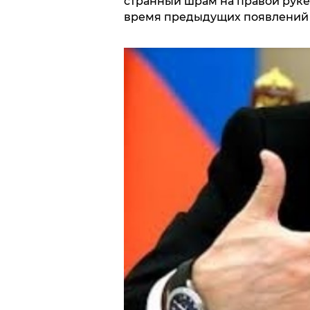
странный шрам на правой руке 
время предыдущих появлений 