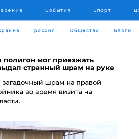
озрение
События
Спорт
Д
краина
россия
Общество
Блоги
 полигон мог приезжать
 выдал странный шрам на руке
 загадочный шрам на правой
ойника во время визита на
ласти.