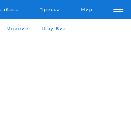
онбасс
Пресса
Мир
Мнение
Шоу-Биз