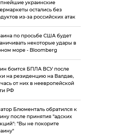
упнейшие украинские
ермаркеты остались без
дуктов из-за российских атак
аина по просьбе США будет
аничивать некоторые удары в
ном море - Bloomberg
ин боится БПЛА ВСУ после
ки на резиденцию на Валдае,
чась от них в неевропейской
ти РФ
атор Блюменталь обратился к
ину после принятия "адских
кций": "Вы не покорите
аину"