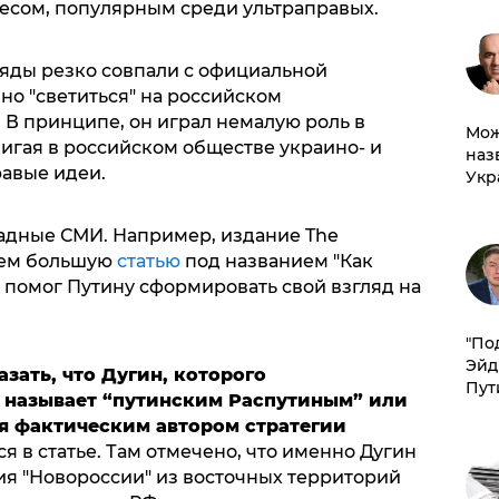
есом, популярным среди ультраправых.
гляды резко совпали с официальной
но "светиться" на российском
 В принципе, он играл немалую роль в
Мож
игая в российском обществе украино- и
наз
равые идеи.
Укр
падные СМИ. Например, издание The
нем большую
статью
под названием "Как
 помог Путину сформировать свой взгляд на
​"По
Эйд
зать, что Дугин, которого
Пут
 называет “путинским Распутиным” или
ся фактическим автором стратегии
тся в статье. Там отмечено, что именно Дугин
я "Новороссии" из восточных территорий