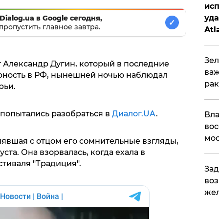
исп
уда
Dialog.ua в Google сегодня,
✓
пропустить главное завтра.
Atl
би
Зел
 Александр Дугин, который в последние
важ
рность в РФ, нынешней ночью наблюдал
рак
рьи.
 попытались разобраться в
Диалог.UA
.
Вла
вос
мос
лявшая с отцом его сомнительные взгляды,
ста. Она взорвалась, когда ехала в
стиваля "Традиция".
Зад
воз
жел