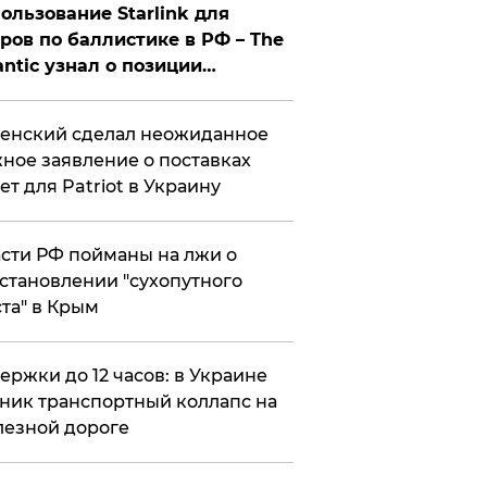
ользование Starlink для
ров по баллистике в РФ – The
antic узнал о позиции
знесмена
енский сделал неожиданное
ное заявление о поставках
ет для Patriot в Украину
сти РФ пойманы на лжи о
становлении "сухопутного
та" в Крым
ержки до 12 часов: в Украине
ник транспортный коллапс на
езной дороге