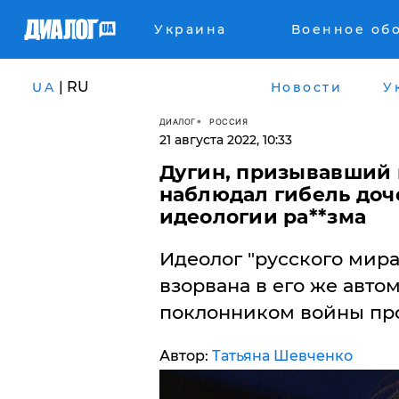
Украина
Военное об
| RU
UA
Новости
У
ДИАЛОГ
РОССИЯ
21 августа 2022, 10:33
​Дугин, призывавший
наблюдал гибель доче
идеологии ра**зма
Идеолог "русского мира
взорвана в его же авто
поклонником войны пр
Автор:
Татьяна Шевченко