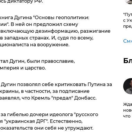
сь диктатору РФ.
"Пу
книга Дугина "Основы геополитики:
с У
ии". В ней он предложил схему
пре
, включающую дезинформацию, разжигание
 западных странах. И, судя по всему,
См
ционалиста на вооружение.
Б
тал Дугин, были православие,
мперия и царство.
у Дугин позволял себе критиковать Путина за
краины, в частности, за подписание
аявлял, что Кремль "предал" Донбасс.
Жда
нов
 за гибелью дочери идеолога "русского
что
я "украинская ДРГ". Естественно,
оказательств они себя не утруждают.