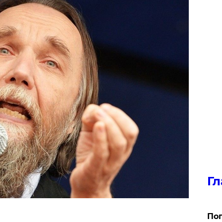
Гл
Поп