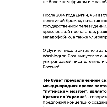
не более чем фриком и мракоб
После 2014 года Дугин, чьи вз
политикой Кремля, начал актив
государственном телевидении.
кремлевской пропаганде, разж
западофобию, а также ультрап
О Дугине писали активно и за
Washington Post выпустило о 
ультраправый писатель-мистик
Россию".
"
Не будет преувеличением ска
международная пресса часто
“путинским мозгом”, являет
Кремля по Украине
", - говори
предложил концепцию создани