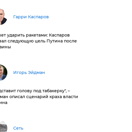
Гарри Каспаров
ет ударить ракетами: Каспаров
вал следующую цель Путина после
аины
Игорь Эйдман
дставит голову под табакерку", –
ман описал сценарий краха власти
ина
Сеть