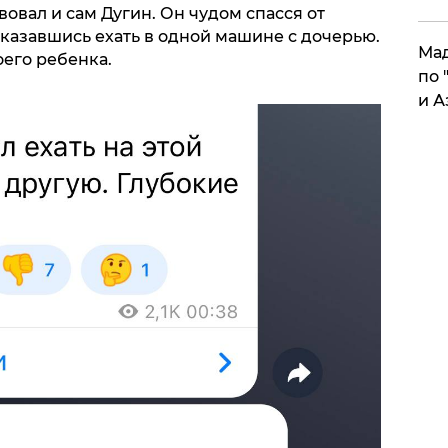
овал и сам Дугин. Он чудом спасся от
казавшись ехать в одной машине с дочерью.
Мад
оего ребенка.
по 
и А