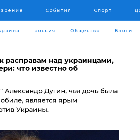
озрение
События
Спорт
Д
краина
россия
Общество
Блоги
 к расправам над украинцами,
ри: что известно об
" Александр Дугин, чья дочь была
мобиле, является ярым
отив Украины.