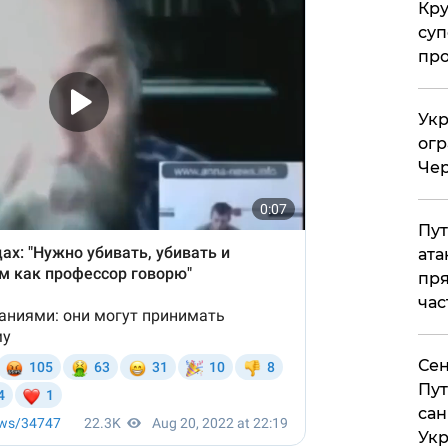
Кр
суп
про
Укр
огр
Чер
Пут
ата
пря
час
Сен
Пут
сан
Укр