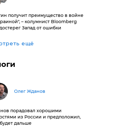
тин получит преимущество в войне
краиной", – колумнист Bloomberg
достерег Запад от ошибки
отреть ещё
логи
Олег Жданов
нов порадовал хорошими
остями из России и предположил,
 будет дальше