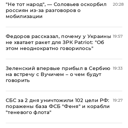
​"Не тот народ", — Соловьев оскорбил
20:28
россиян из-за разговоров о
мобилизации
Федоров рассказал, почему у Украины
19:57
не хватает ракет для ЗРК Patriot: "Об
этом неоднократно говорилось"
Зеленский впервые прибыл в Сербию
19:33
на встречу с Вучичем – о чем будут
говорить
СБС за 2 дня уничтожили 102 цели РФ:
19:27
поражены база ФСБ "Феня" и корабли
"теневого флота"