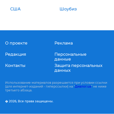
США
Шоубиз
О проекте
Реклама
Редакция
Персональные
данные
Контакты
Защита персональных
данных
Использование материалов разрешается при условии ссылки
(для интернет-изданий - гиперссылки) на "
Диалог.ua
" не ниже
третьего абзаца.
� 2026,
Все права защищены.