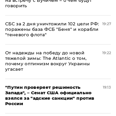
на встречу с Вучичем – о чем будут
говорить
СБС за 2 дня уничтожили 102 цели РФ:
19:27
поражены база ФСБ "Беня" и корабли
"теневого флота"
От надежды на победу до новой
19:22
тяжелой зимы: The Atlantic о том,
почему оптимизм вокруг Украины
угасает
"Путин проверяет решимость
19:13
Запада", – Сенат США официально
взялся за "адские санкции" против
России