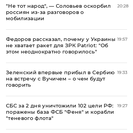
​"Не тот народ", — Соловьев оскорбил
20:28
россиян из-за разговоров о
мобилизации
Федоров рассказал, почему у Украины
19:57
не хватает ракет для ЗРК Patriot: "Об
этом неоднократно говорилось"
Зеленский впервые прибыл в Сербию
19:33
на встречу с Вучичем – о чем будут
говорить
СБС за 2 дня уничтожили 102 цели РФ:
19:27
поражены база ФСБ "Феня" и корабли
"теневого флота"