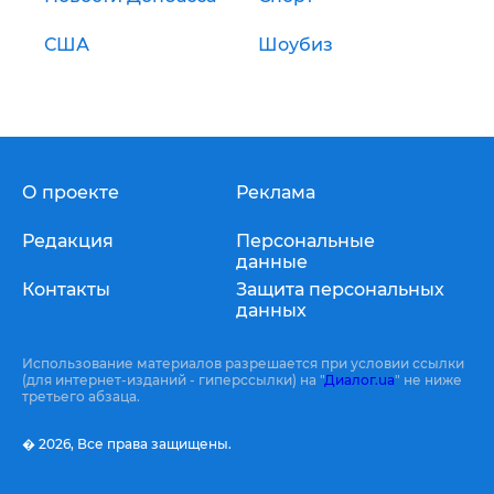
США
Шоубиз
О проекте
Реклама
Редакция
Персональные
данные
Контакты
Защита персональных
данных
Использование материалов разрешается при условии ссылки
(для интернет-изданий - гиперссылки) на "
Диалог.ua
" не ниже
третьего абзаца.
� 2026,
Все права защищены.