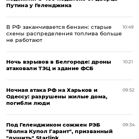
Путина у Геленджика
​В РФ заканчивается бензин: старые
10:49
схемы распределения топлива больше
не работают
​Ночь взрывов в Белгороде: дроны
10:21
атаковали ТЭЦ и здание ФСБ
​Ночная атака РФ на Харьков и
09:52
Одессу: разрушены жилые дома,
погибли люди
Под Геленджиком сожжен РЭБ
09:34
"Волна Купол Гарант", призванный
"душить" Starlink