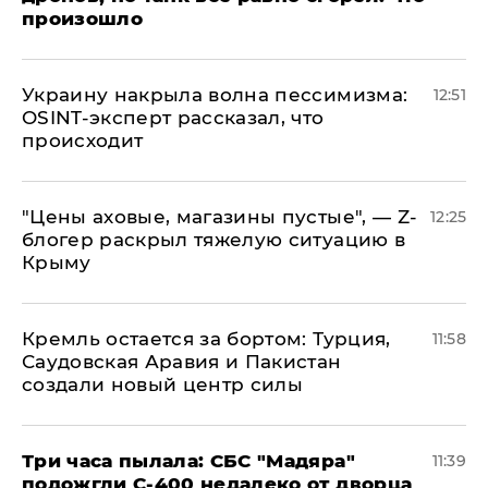
произошло
​Украину накрыла волна пессимизма:
12:51
OSINT-эксперт рассказал, что
происходит
​"Цены аховые, магазины пустые", — Z-
12:25
блогер раскрыл тяжелую ситуацию в
Крыму
​Кремль остается за бортом: Турция,
11:58
Саудовская Аравия и Пакистан
создали новый центр силы
Три часа пылала: СБС "Мадяра"
11:39
подожгли С-400 недалеко от дворца