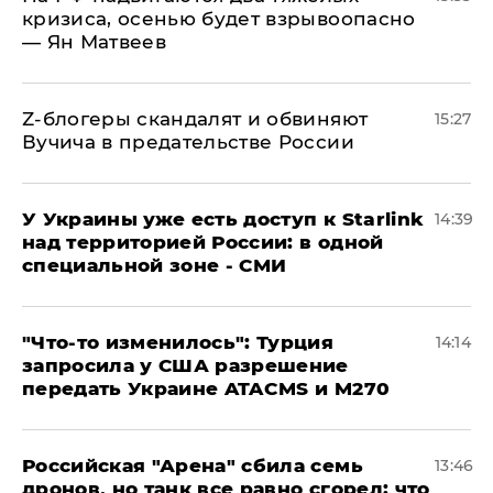
кризиса, осенью будет взрывоопасно
— Ян Матвеев
Z-блогеры скандалят и обвиняют
15:27
Вучича в предательстве России
У Украины уже есть доступ к Starlink
14:39
над территорией России: в одной
специальной зоне - СМИ
​"Что-то изменилось": Турция
14:14
запросила у США разрешение
передать Украине ATACMS и M270
​Российская "Арена" сбила семь
13:46
дронов, но танк все равно сгорел: что