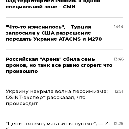
над территорией России: в одной
специальной зоне – СМИ
​"Что-то изменилось", – Турция
14:14
запросила у США разрешение
передать Украине ATACMS и M270
​Российская "Арена" сбила семь
13:46
дронов, но танк все равно сгорел: что
произошло
​Украину накрыла волна пессимизма:
12:51
OSINT-эксперт рассказал, что
происходит
​"Цены аховые, магазины пустые", — Z-
12:25