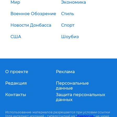
Мир
Экономика
Военное Обозрение
Стиль
Новости Донбасса
Спорт
США
Шоубиз
О проекте
Реклама
Редакция
Персональные
данные
Контакты
Защита персональных
данных
Использование материалов разрешается при условии ссылки
(для интернет-изданий - гиперссылки) на "
Диалог.ua
" не ниже