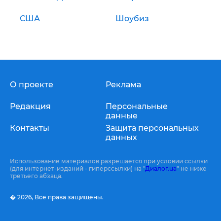
США
Шоубиз
О проекте
Реклама
Редакция
Персональные
данные
Контакты
Защита персональных
данных
Использование материалов разрешается при условии ссылки
(для интернет-изданий - гиперссылки) на "
Диалог.ua
" не ниже
третьего абзаца.
� 2026,
Все права защищены.