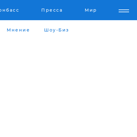
онбасс
Пресса
Мир
Мнение
Шоу-Биз