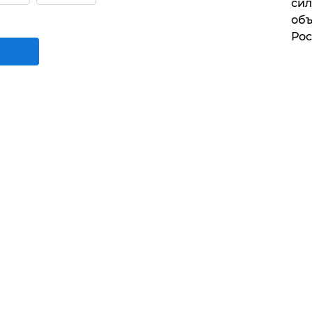
сил
объ
Рос