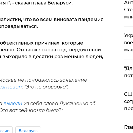
Ант
тят", - сказал глава Беларуси.
Сте
млн
алистки, что во всем виновата пандемия
 оправдываться.
Укр
вое
б объективных причинах, которые
ашенко. Он также снова подтвердил свои
ма
бы выходило в десятки раз меньше людей,
"Дл
пот
 Москве не понравилось заявление
азгневан
: "Это не оговорка".
США
сот
ва
вывели
из себя слова Лукашенко об
пря
то вот сейчас что было?".
Гла
оссии
Беларусь