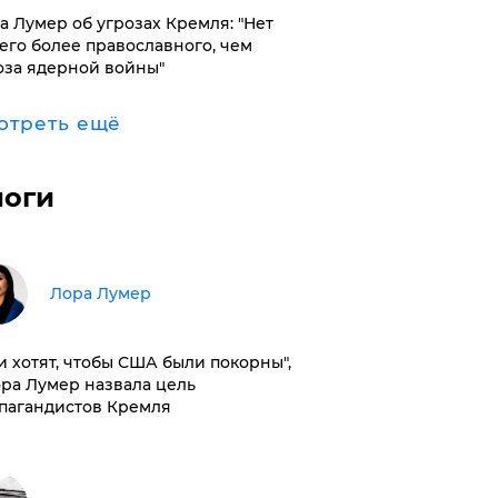
а Лумер об угрозах Кремля: "Нет
его более православного, чем
оза ядерной войны"
отреть ещё
логи
​Лора Лумер
и хотят, чтобы США были покорны",
ора Лумер назвала цель
пагандистов Кремля