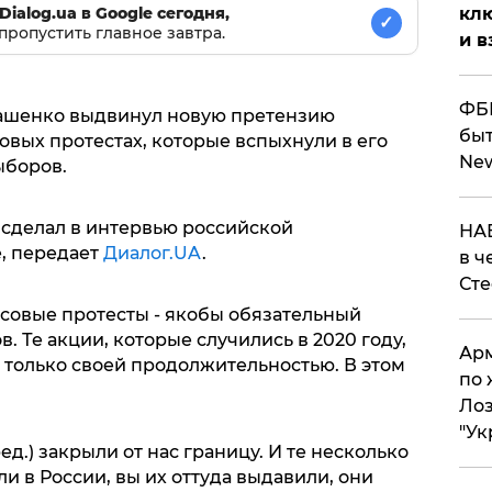
Dialog.ua в Google сегодня,
клю
✓
пропустить главное завтра.
и в
ФБР
кашенко выдвинул новую претензию
быт
вых протестах, которые вспыхнули в его
Ne
ыборов.
сделал в интервью российской
НАБ
, передает
Диалог.UA
.
в ч
Ст
ссовые протесты - якобы обязательный
. Те акции, которые случились в 2020 году,
Арм
 только своей продолжительностью. В этом
по 
Лоз
"Ук
ед.) закрыли от нас границу. И те несколько
и в России, вы их оттуда выдавили, они