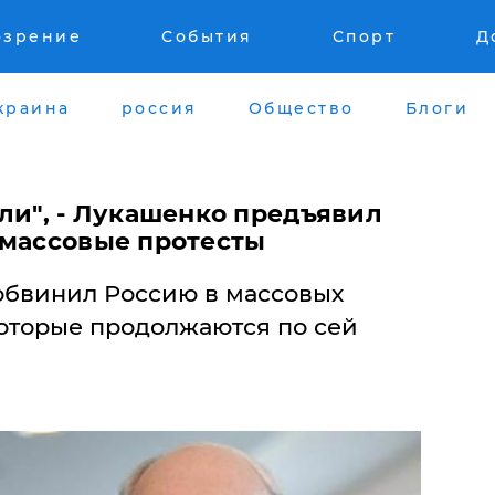
озрение
События
Спорт
Д
краина
россия
Общество
Блоги
ли", - Лукашенко предъявил
 массовые протесты
обвинил Россию в массовых
которые продолжаются по сей