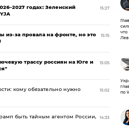
026–2027 годах: Зеленский
15:27
EYJA
Гла
сил
что
ы из-за провала на фронте, но это
15:15
Лев
J
лючевую трассу россиян на Юге и
15:05
ся"
​Ук
гла
сти: кому обязательно нужно
15:02
по 
Трамп быть тайным агентом России,
14:33