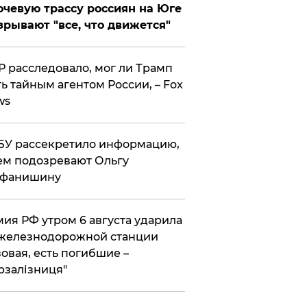
чевую трассу россиян на Юге
зрывают "все, что движется"
 расследовало, мог ли Трамп
ь тайным агентом России, – Fox
ws
У рассекретило информацию,
ем подозревают Ольгу
ефанишину
ия РФ утром 6 августа ударила
железнодорожной станции
овая, есть погибшие –
рзалізниця"