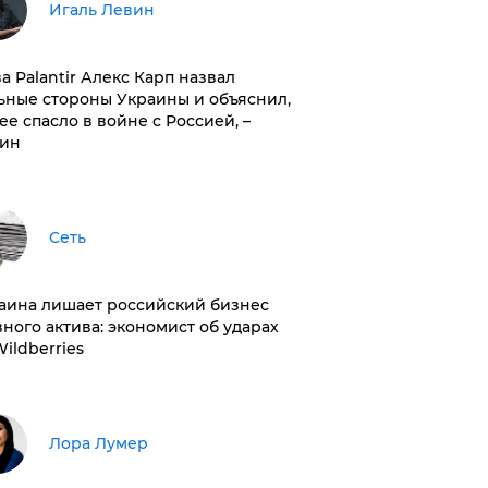
Игаль Левин
ва Palantir Алекс Карп назвал
ьные стороны Украины и объяснил,
 ее спасло в войне с Россией, –
ин
Сеть
раина лишает российский бизнес
вного актива: экономист об ударах
Wildberries
​Лора Лумер