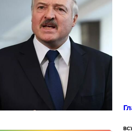
Гл
ВСУ