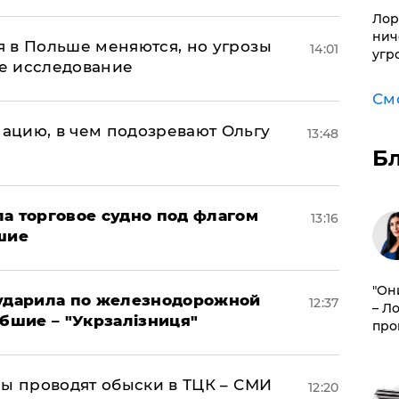
Лор
нич
 в Польше меняются, но угрозы
14:01
угр
ое исследование
См
ацию, в чем подозревают Ольгу
13:48
Б
а торговое судно под флагом
13:16
шие
"Он
 ударила по железнодорожной
12:37
– Л
ибшие – "Укрзалізниця"
про
ны проводят обыски в ТЦК – СМИ
12:20