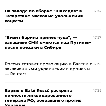
На заводе по сборке "Шахедов" в
17:42
Татарстане массовые увольнения —
соцсети
"Визит барина принес чудо", —
17:37
западные СМИ смеются над Путиным
после поездки в Сибирь
​Россия готовит провокацию в Балтии с
17:35
захваченными украинскими дронами
— Reuters
​Взрыв в Balzi Rossi: раскрыта
17:28
личность ликвидированного
генерала РФ, воевавшего против
Украины