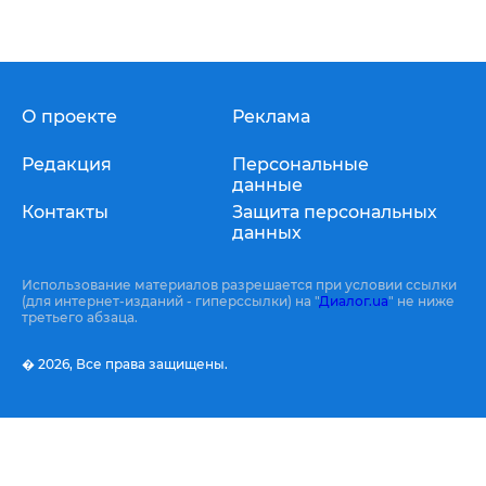
О проекте
Реклама
Редакция
Персональные
данные
Контакты
Защита персональных
данных
Использование материалов разрешается при условии ссылки
(для интернет-изданий - гиперссылки) на "
Диалог.ua
" не ниже
третьего абзаца.
� 2026,
Все права защищены.