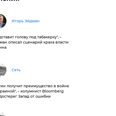
Игорь Эйдман
дставит голову под табакерку", –
ман описал сценарий краха власти
ина
Сеть
тин получит преимущество в войне
краиной", – колумнист Bloomberg
достерег Запад от ошибки