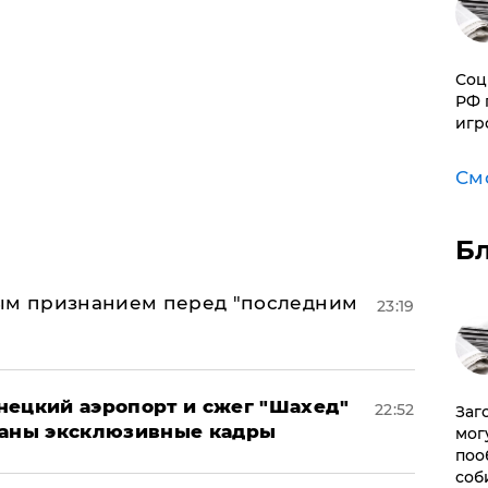
Соц
РФ 
игр
См
Б
ным признанием перед "последним
23:19
нецкий аэропорт и сжег "Шахед"
22:52
Заг
ваны эксклюзивные кадры
мог
поо
соб