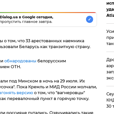
исп
уда
Atl
Dialog.ua в Google сегодня,
✓
би
пропустить главное завтра.
Уси
при
 о том, что 33 арестованных наемника
тан
ьзовали Беларусь как транзитную страну.
Дро
ли
обнародованы
белорусским
аэр
ием ОТН.
зап
эк
али под Минском в ночь на 29 июля. Их
сочка". Пока Кремль и МИД России молчали,
згонять версию
о том, что "вагнеровцы"
​Се
ак перевалочный пункт в горячую точку.
КНД
30 
ли россияне путались. Озвучивались такие