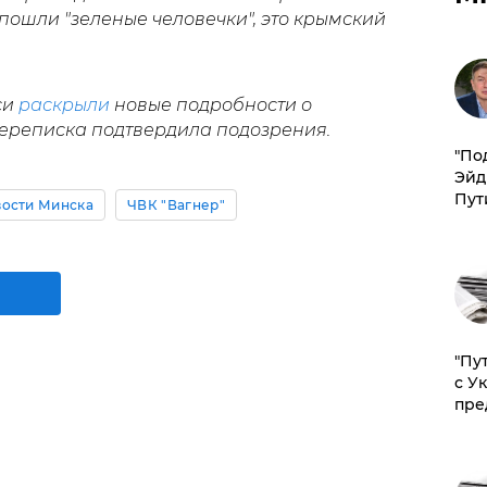
 пошли "зеленые человечки", это крымский
си
раскрыли
новые подробности о
переписка подтвердила подозрения.
​"По
Эйд
Пут
ости Минска
ЧВК "Вагнер"
"Пу
с У
пре