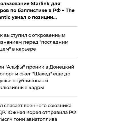
ользование Starlink для
ров по баллистике в РФ – The
antic узнал о позиции
знесмена
к выступил с откровенным
знанием перед "последним
цем" в карьере
н "Альфы" проник в Донецкий
опорт и сжег "Шахед" еще до
уска: опубликованы
склюзивные кадры
ул спасает военного союзника
Р: Южная Корея отправила РФ
тысяч тонн авиатоплива