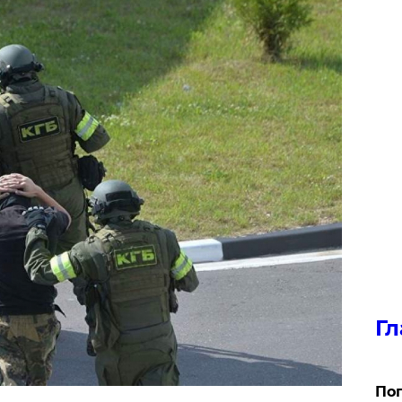
Гл
Поп