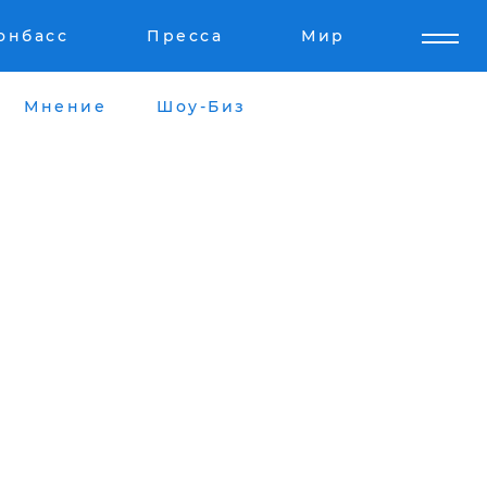
онбасс
Пресса
Мир
Мнение
Шоу-Биз