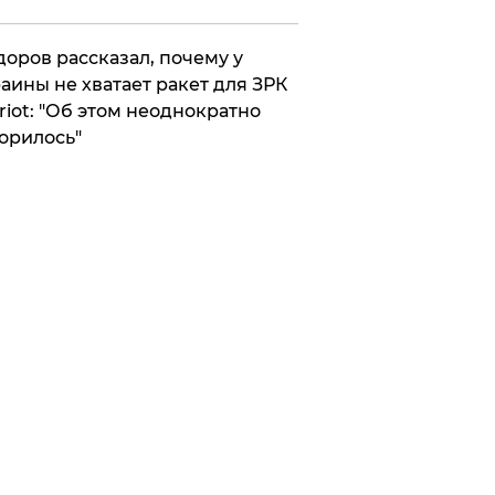
оров рассказал, почему у
аины не хватает ракет для ЗРК
riot: "Об этом неоднократно
орилось"