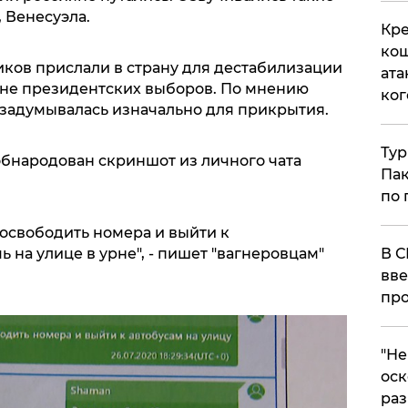
, Венесуэла.
Кре
кош
ников прислали в страну для дестабилизации
ата
уне президентских выборов. По мнению
ког
 задумывалась изначально для прикрытия.
Тур
обнародован скриншот из личного чата
Пак
по 
 освободить номера и выйти к
В С
 на улице в урне", - пишет "вагнеровцам"
вве
про
​"Н
оск
раз