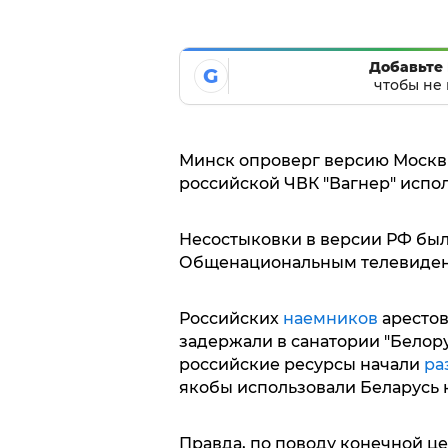
Добавьте 
G
чтобы не 
Минск опроверг версию Москвы
российской ЧВК "Вагнер" испол
Несостыковки в версии РФ бы
Общенациональным телевиден
Российских
наемников
арестов
задержали в санатории "Белору
российские ресурсы начали
ра
якобы использовали Беларусь к
Правда, по поводу конечной це