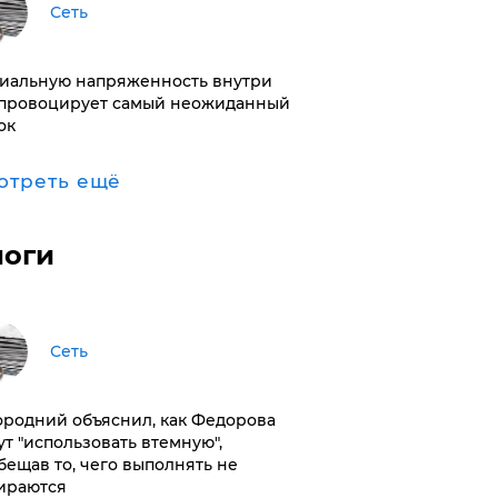
Сеть
иальную напряженность внутри
провоцирует самый неожиданный
ок
отреть ещё
логи
Сеть
ородний объяснил, как Федорова
ут "использовать втемную",
бещав то, чего выполнять не
ираются