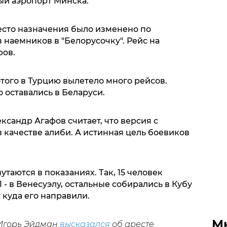
ый аэропорт Минска.
сто назначения было изменено по
 наемников в "Белорусочку". Рейс на
ров.
этого в Турцию вылетело много рейсов.
 оставались в Беларуси.
ксандр Агафов считает, что версия с
в качестве алиби. А истинная цель боевиков
таются в показаниях. Так, 15 человек
1 - в Венесуэлу, остальные собирались в Кубу
 куда его направили.
М
 Игорь Эйдман
высказался
об аресте