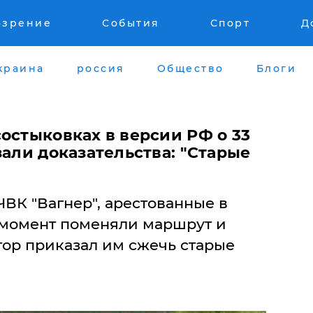
озрение
События
Спорт
Д
краина
россия
Общество
Блоги
остыковках в версии РФ о 33
зали доказательства: "Старые
ВК "Вагнер", арестованные в
 момент поменяли маршрут и
атор приказал им сжечь старые