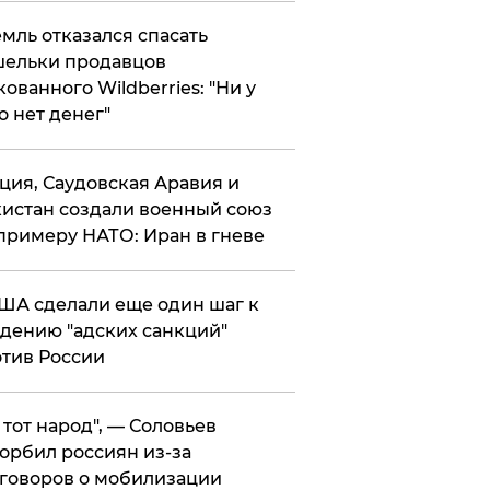
мль отказался спасать
ельки продавцов
кованного Wildberries: "Ни у
о нет денег"
ция, Саудовская Аравия и
истан создали военный союз
примеру НАТО: Иран в гневе
ША сделали еще один шаг к
дению "адских санкций"
тив России
е тот народ", — Соловьев
орбил россиян из-за
говоров о мобилизации