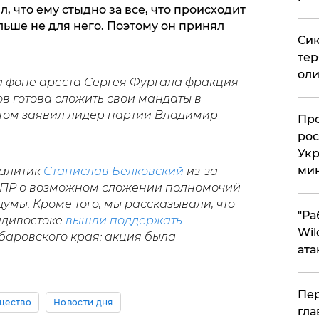
, что ему стыдно за все, что происходит
ольше не для него. Поэтому он принял
Сик
тер
оли
а фоне ареста Сергея Фургала фракция
в готова сложить свои мандаты в
этом заявил лидер партии Владимир
​Пр
рос
Укр
ми
налитик
Станислав Белковский
из-за
ПР о возможном сложении полномочий
умы. Кроме того, мы рассказывали, что
"Ра
адивостоке
вышли поддержать
Wil
баровского края: акция была
ата
Пер
щество
Новости дня
гла