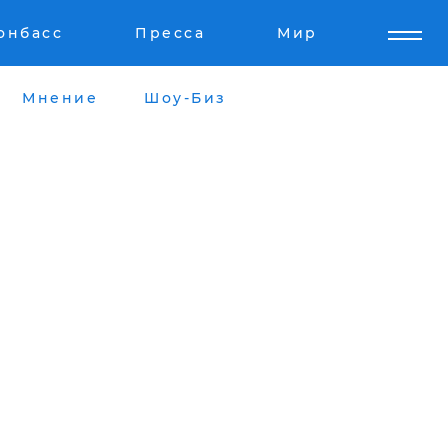
онбасс
Пресса
Мир
Мнение
Шоу-Биз