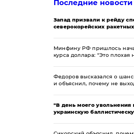
Последние новости
Запад призвали к рейду с
северокорейских ракетных
Минфину РФ пришлось начат
курса доллара: "Это плохая 
Федоров высказался о шанс
и объяснил, почему не выхо
​"В день моего увольнени
украинскую баллистическу
Сикорский объяснил, поче