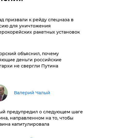
ад призвали к рейду спецназа в
сию для уничтожения
ерокорейских ракетных установок
орский объяснил, почему
яющие деньги российские
гархи не свергли Путина
Валерий Чалый
ый предупредил о следующем шаге
ина, направленном на то, чтобы
аина капитулировала