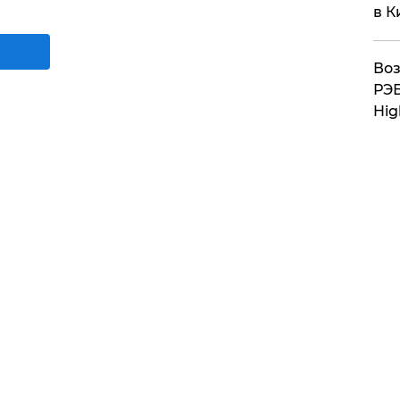
в К
Воз
РЭБ
Hig