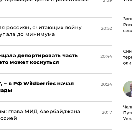
21:19
а
Зап
Рос
оля россиян, считающих войну
20:52
сев
 упала до минимума
Сик
щала депортировать часть
20:44
тер
это может коснуться
оли
, – в РФ Wildberries начал
20:24
лады
Чал
ны: глава МИД Азербайджана
20:17
Пут
иссией
Укр