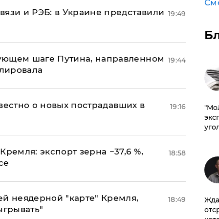
См
вязи и РЭБ: в Украине представили
19:49
Б
ующем шаге Путина, направленном
19:44
улировала
известно о новых пострадавших в
19:16
​"М
эксп
уго
Кремля: экспорт зерна −37,6 %,
18:58
се
ей неядерной "карте" Кремля,
18:49
Жда
ыгрывать"
отс