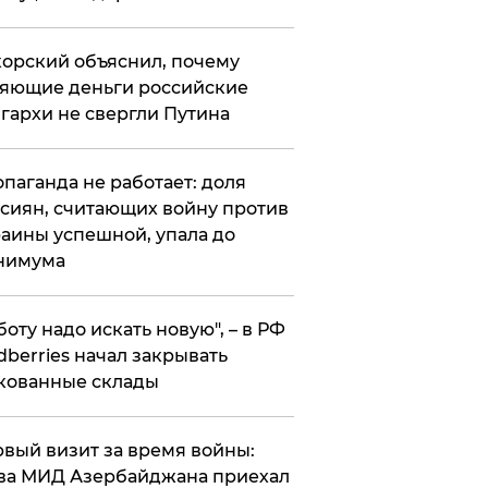
орский объяснил, почему
яющие деньги российские
гархи не свергли Путина
опаганда не работает: доля
сиян, считающих войну против
аины успешной, упала до
нимума
боту надо искать новую", – в РФ
dberries начал закрывать
кованные склады
вый визит за время войны:
ва МИД Азербайджана приехал