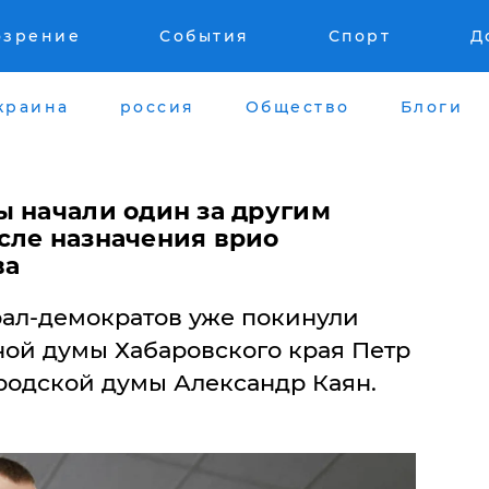
озрение
События
Спорт
Д
краина
россия
Общество
Блоги
ы начали один за другим
сле назначения врио
ва
ал-демократов уже покинули
ной думы Хабаровского края Петр
ородской думы Александр Каян.