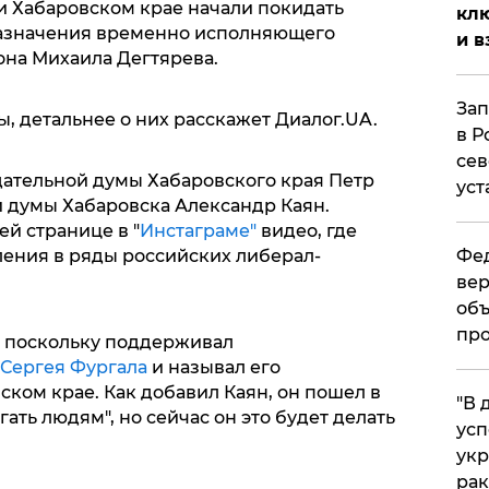
и Хабаровском крае начали покидать
клю
назначения временно исполняющего
и в
она Михаила Дегтярева.
Зап
, детальнее о них расскажет Диалог.UA.
в Р
сев
дательной думы Хабаровского края Петр
уст
й думы Хабаровска Александр Каян.
й странице в "
Инстаграме"
видео, где
ления в ряды российских либерал-
Фед
вер
объ
про
о, поскольку поддерживал
 Сергея Фургала
и называл его
ком крае. Как добавил Каян, он пошел в
​"В
ать людям", но сейчас он это будет делать
усп
укр
рак