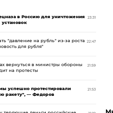
пецназа в Россию для уничтожения
23:31
 установок
ь "давление на рубль" из-за роста
22:47
новость для рубля"
ах вернуться в министры обороны
21:59
дит на протесты
я мы успешно протестировали
21:53
ю ракету", — Федоров
М
му теряющие деньги российские