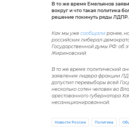
В то же время Емельянов заявил
вокруг и что такая политика б
решение покинуть ряды ЛДПР.
Как мы уже
сообщали
ранее, н
российских либерал-демократо
Государственной думы РФ: об 
Жириновский.
В то же время политический а
заявления лидера фракции ЛД
допустил перевыборы всей Госд
несколько сотен человек во Вл
арестованного губернатора Ха
несанкционированной.
Новости России
Политика
Об