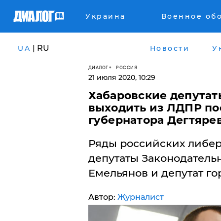
Украина
Военное об
| RU
UA
Новости
У
ДИАЛОГ
РОССИЯ
21 июля 2020, 10:29
Хабаровские депутат
выходить из ЛДПР по
губернатора Дегтяре
Ряды российских либер
депутаты Законодатель
Емельянов и депутат г
Автор:
Журналист