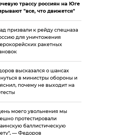
чевую трассу россиян на Юге
зрывают "все, что движется"
ад призвали к рейду спецназа
оссию для уничтожения
ерокорейских ракетных
ановок
оров высказался о шансах
нуться в министры обороны и
яснил, почему не выходит на
тесты
 день моего увольнения мы
ешно протестировали
аинскую баллистическую
ету", — Федоров