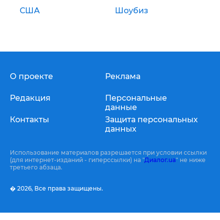
США
Шоубиз
О проекте
Реклама
Редакция
Персональные
данные
Контакты
Защита персональных
данных
Использование материалов разрешается при условии ссылки
(для интернет-изданий - гиперссылки) на "
Диалог.ua
" не ниже
третьего абзаца.
� 2026,
Все права защищены.