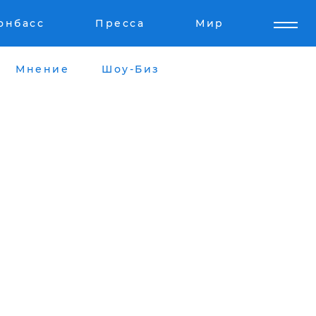
онбасс
Пресса
Мир
Мнение
Шоу-Биз