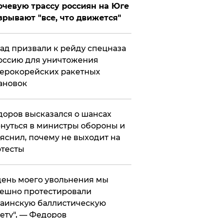
чевую трассу россиян на Юге
зрывают "все, что движется"
ад призвали к рейду спецназа
оссию для уничтожения
ерокорейских ракетных
ановок
оров высказался о шансах
нуться в министры обороны и
яснил, почему не выходит на
тесты
 день моего увольнения мы
ешно протестировали
аинскую баллистическую
ету", — Федоров