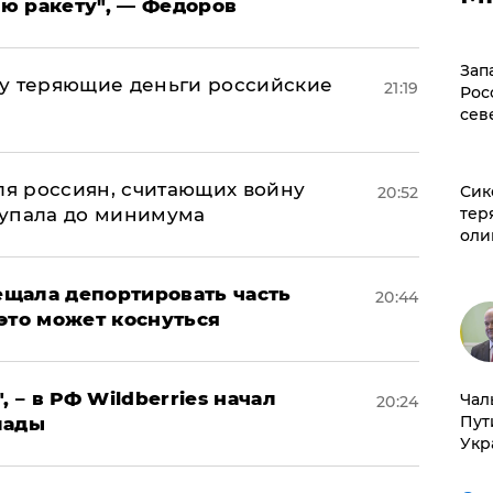
ю ракету", — Федоров
Зап
му теряющие деньги российские
21:19
Рос
а
сев
оля россиян, считающих войну
Сик
20:52
тер
 упала до минимума
оли
щала депортировать часть
20:44
это может коснуться
, – в РФ Wildberries начал
Чал
20:24
Пут
лады
Укр