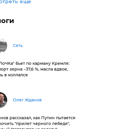
отреть ещё
логи
Сеть
оЛоЧКа" бьет по карману Кремля:
орт зерна −37,6 %, масла вдвое,
ль в коллапсе
Олег Жданов
нов рассказал, как Путин пытается
рочить "прилет черного лебедя",