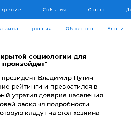
озрение
События
Спорт
Д
краина
россия
Общество
Блоги
акрытой социологии для
о произойдет"
я президент Владимир Путин
кие рейтинги и превратился в
орый утратил доверие населения.
овей раскрыл подробности
оторую кладут на стол хозяина