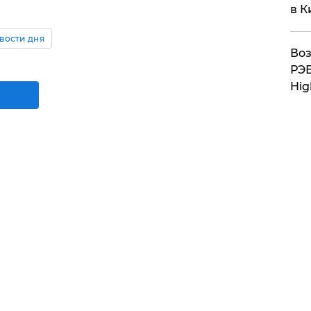
в К
вости дня
Воз
РЭБ
Hig