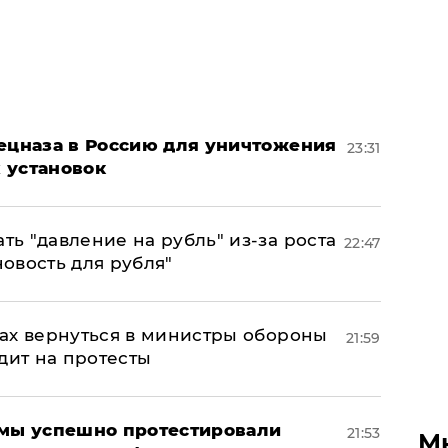
пецназа в Россию для уничтожения
23:31
 установок
ь "давление на рубль" из-за роста
22:47
новость для рубля"
ах вернуться в министры обороны
21:59
дит на протесты
я мы успешно протестировали
21:53
М