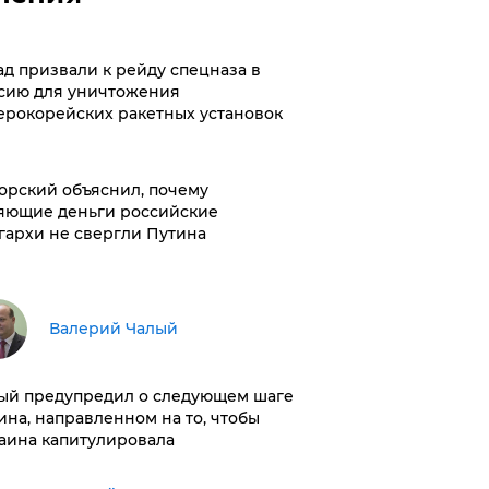
ад призвали к рейду спецназа в
сию для уничтожения
ерокорейских ракетных установок
орский объяснил, почему
яющие деньги российские
гархи не свергли Путина
Валерий Чалый
ый предупредил о следующем шаге
ина, направленном на то, чтобы
аина капитулировала