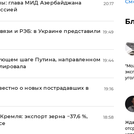
См
ны: глава МИД Азербайджана
20:17
иссией
Б
вязи и РЭБ: в Украине представили
19:49
ующем шаге Путина, направленном
19:44
​"М
улировала
эксп
уго
известно о новых пострадавших в
19:16
Кремля: экспорт зерна −37,6 %,
18:58
Жда
се
отс