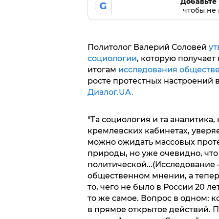
Добавьте 
G
чтобы не 
Политолог Валерий Соловей
ут
социологии
, которую получает
итогам
исследования обществ
росте протестных настроений в
Диалог.UA.
"Та социология и та аналитика,
кремлевских кабинетах, уверяе
можно ожидать массовых проте
природы, но уже очевидно, что
политической...(Исследование –
общественном мнении, а теперь
то, чего не было в России 20 ле
то же самое. Вопрос в одном: к
в прямое открытое действий. П