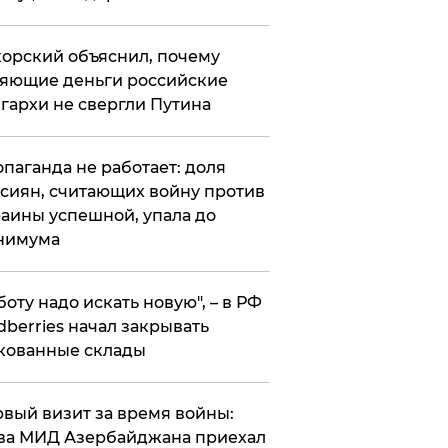
орский объяснил, почему
яющие деньги российские
гархи не свергли Путина
опаганда не работает: доля
сиян, считающих войну против
аины успешной, упала до
нимума
боту надо искать новую", – в РФ
dberries начал закрывать
кованные склады
вый визит за время войны:
ва МИД Азербайджана приехал