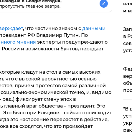
Dialog.ua в Google сегодня,
✓
клю
пропустить главное завтра.
и в
верждает
, что частично знаком с
данными
Зап
 президент РФ Владимир Путин. По
в Р
енного мнения
эксперты предупреждают о
сев
 России и возможности бунтов, передает
уст
Фед
 которые кладут на стол в самых высоких
вер
т, что с высокой вероятностью осенью
объ
стов, причем протестов самой различной
про
 социально-экономической точно, и, видимо
 ред.) фиксирует смену эпох в
 главный враг общества – президент. Это
​"В
т. Это было при Ельцине... сейчас происходит
усп
огда это настроение перерастет в действие,
укр
ока все сходятся, что это произойдет
рак