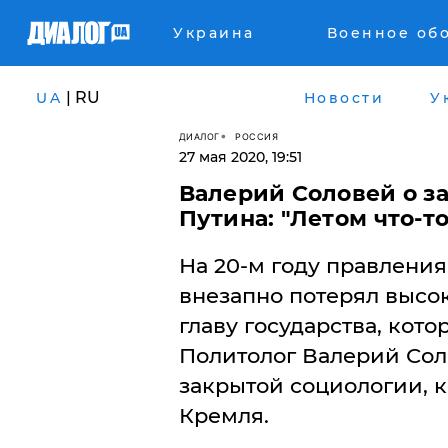
Украина
Военное об
| RU
UA
Новости
У
ДИАЛОГ
РОССИЯ
27 мая 2020, 19:51
Валерий Соловей о з
Путина: "Летом что-т
На 20-м году правлени
внезапно потерял высо
главу государства, кот
Политолог Валерий Сол
закрытой социологии, к
Кремля.