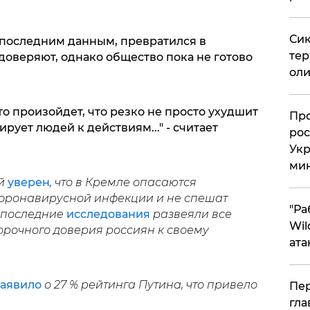
Сик
о последним данным, превратился в
тер
доверяют, однако общество пока не готово
оли
то произойдет, что резко не просто ухудшит
​Пр
рует людей к действиям..." - считает
рос
Укр
ми
ей
уверен
, что в Кремле опасаются
коронавирусной инфекции и не спешат
"Ра
 последние
исследования
развеяли все
Wil
орочного доверия россиян к своему
ата
заявило
о 27 % рейтинга Путина, что привело
Пер
гла