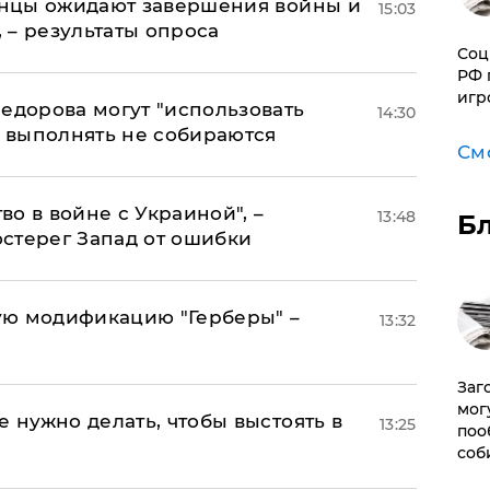
аинцы ожидают завершения войны и
15:03
, – результаты опроса
Соц
РФ 
игр
едорова могут "использовать
14:30
о выполнять не собираются
См
о в войне с Украиной", –
13:48
Б
стерег Запад от ошибки
ую модификацию "Герберы" –
13:32
Заг
мог
е нужно делать, чтобы выстоять в
13:25
поо
соб