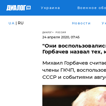
Украина
Военное об
| RU
UA
Новости
У
ДИАЛОГ
РОССИЯ
24 апреля 2020, 07:45
"Они воспользовались
Горбачев назвал тех,
Михаил Горбачев считае
члены ГКЧП, воспользо
СССР и событиями авгус