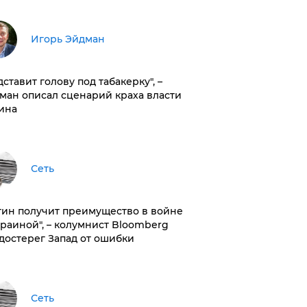
Игорь Эйдман
дставит голову под табакерку", –
ман описал сценарий краха власти
ина
Сеть
тин получит преимущество в войне
краиной", – колумнист Bloomberg
достерег Запад от ошибки
Сеть