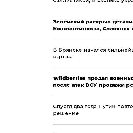
баллистикой, и сколько укр
​Зеленский раскрыл детали
Константиновка, Славянск 
В Брянске начался сильне
взрыва
​Wildberries продал военны
после атак ВСУ продажи р
Спустя два года Путин повт
решение