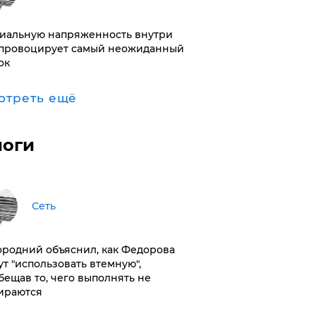
иальную напряженность внутри
провоцирует самый неожиданный
ок
отреть ещё
логи
Сеть
ородний объяснил, как Федорова
ут "использовать втемную",
бещав то, чего выполнять не
ираются