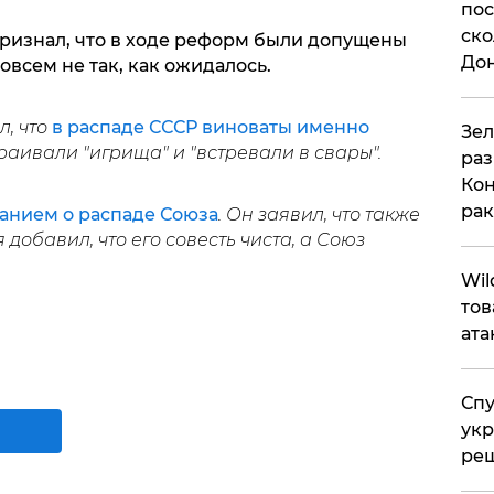
пос
ско
ризнал, что в ходе реформ были допущены
До
всем не так, как ожидалось.
, что
в распаде СССР виноваты именно
​Зе
траивали "игрища" и "встревали в свары".
раз
Кон
рак
анием о распаде Союза
. Он заявил, что также
 добавил, что его совесть чиста, а Союз
​Wi
тов
ата
Спу
укр
ре