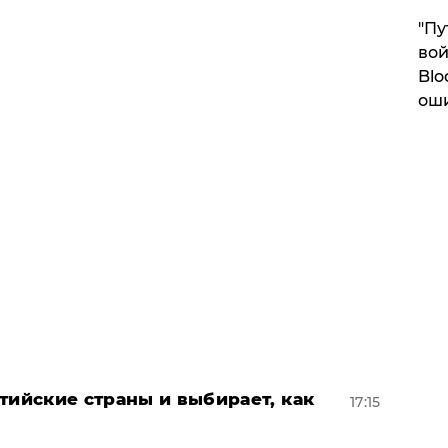
"Пу
вой
Blo
ош
тийские страны и выбирает, как
17:15