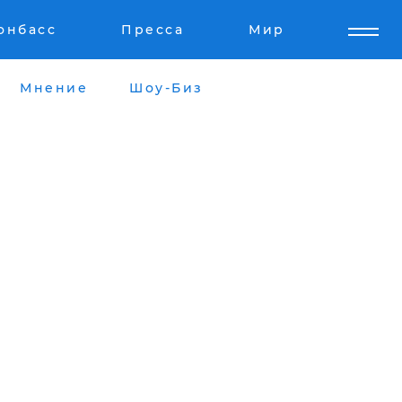
онбасс
Пресса
Мир
Мнение
Шоу-Биз