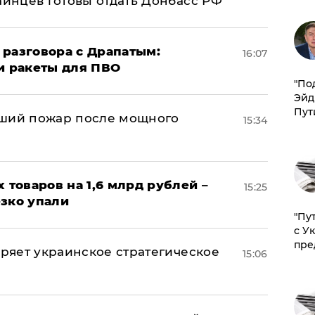
аинцев готовы отдать Донбасс РФ
 разговора с Драпатым:
16:07
и ракеты для ПВО
​"По
Эйд
Пут
йший пожар после мощного
15:34
х товаров на 1,6 млрд рублей –
15:25
езко упали
"Пу
с У
пре
оряет украинское стратегическое
15:06