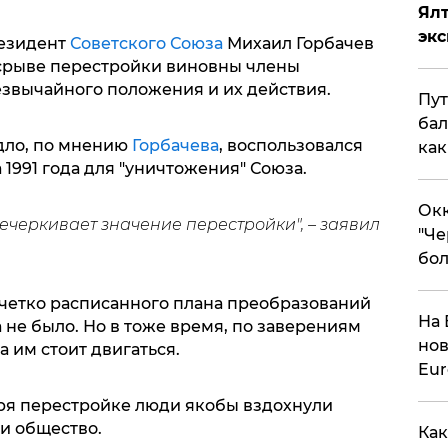
Ял
эк
резидент
Советского Союза
Михаил Горбачев
и срыве перестройки виновны члены
езвычайного положения и их действия.
Пут
бал
одло, по мнению
Горбачева
, воспользовался
как
 1991 года для "уничтожения" Союза.
Окк
речеркивает значение перестройки", – заявил
"Че
бол
 четко расписанного плана преобразований
На 
не было. Но в тоже время, по заверениям
нов
а им стоит двигаться.
Eu
ря перестройке люди якобы вздохнули
и общество.
Как