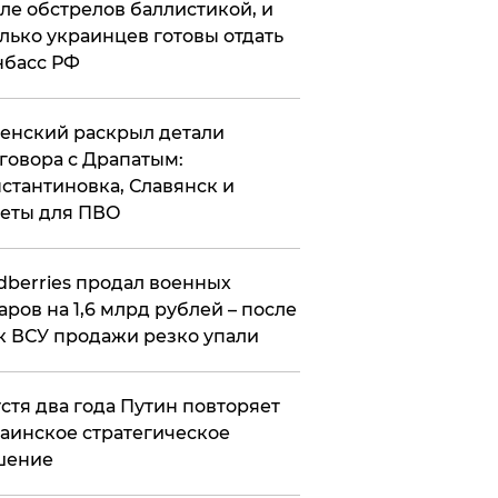
ле обстрелов баллистикой, и
лько украинцев готовы отдать
нбасс РФ
ленский раскрыл детали
говора с Драпатым:
стантиновка, Славянск и
еты для ПВО
ldberries продал военных
аров на 1,6 млрд рублей – после
к ВСУ продажи резко упали
стя два года Путин повторяет
аинское стратегическое
шение