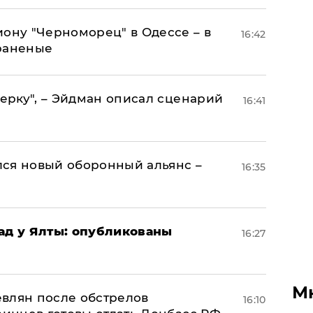
иону "Черноморец" в Одессе – в
16:42
раненые
керку", – Эйдман описал сценарий
16:41
ся новый оборонный альянс –
16:35
рад у Ялты: опубликованы
16:27
М
влян после обстрелов
16:10