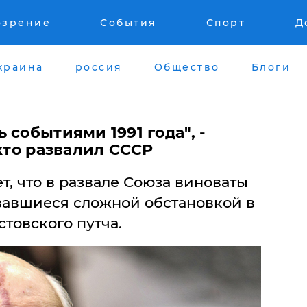
озрение
События
Спорт
Д
краина
россия
Общество
Блоги
 событиями 1991 года", -
 кто развалил СССР
т, что в развале Союза виноваты
вавшиеся сложной обстановкой в
товского путча.