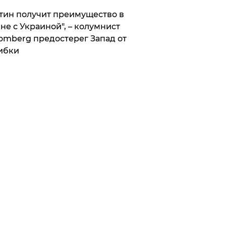
тин получит преимущество в
не с Украиной", – колумнист
omberg предостерег Запад от
ибки