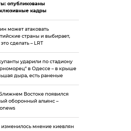
ты: опубликованы
склюзивные кадры
ин может атаковать
тийские страны и выбирает,
 это сделать – LRT
упанты ударили по стадиону
рноморец" в Одессе – в крыше
ьшая дыра, есть раненые
Ближнем Востоке появился
ый оборонный альянс –
ronews
 изменилось мнение киевлян