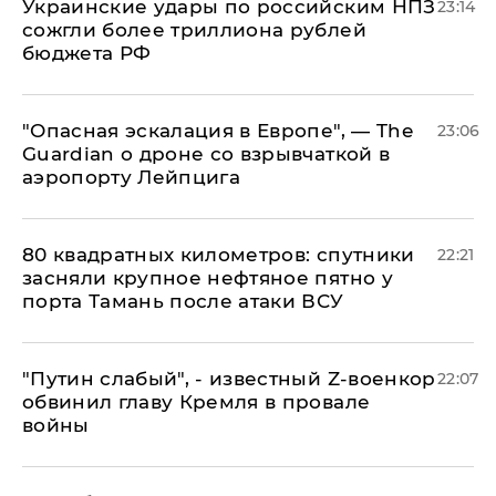
Украинские удары по российским НПЗ
23:14
сожгли более триллиона рублей
бюджета РФ
"Опасная эскалация в Европе", — The
23:06
Guardian о дроне со взрывчаткой в
аэропорту Лейпцига
80 квадратных километров: спутники
22:21
засняли крупное нефтяное пятно у
порта Тамань после атаки ВСУ
​"Путин слабый", - известный Z-военкор
22:07
обвинил главу Кремля в провале
войны