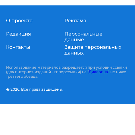
О проекте
Реклама
Редакция
Персональные
данные
Контакты
Защита персональных
данных
Использование материалов разрешается при условии ссылки
(для интернет-изданий - гиперссылки) на "
Диалог.ua
" не ниже
третьего абзаца.
� 2026,
Все права защищены.