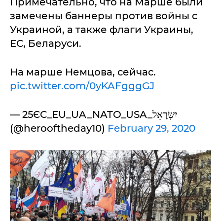
Примечательно, что на Марше были
замечены баннеры против войны с
Украиной, а также флаги Украины,
ЕС, Беларуси.
На марше Немцова, сейчас.
pic.twitter.com/0yKAFgggGJ
— 25ЄС_EU_UA_NATO_USA_יִשְׂרָאֵל
(@herooftheday10)
February 29, 2020