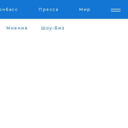
онбасс
Пресса
Мир
Мнение
Шоу-Биз