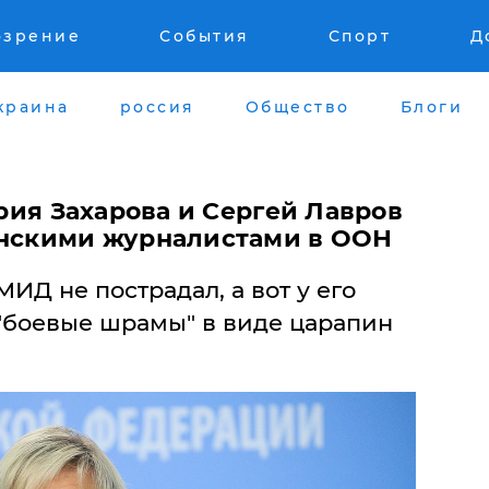
озрение
События
Спорт
Д
краина
россия
Общество
Блоги
ария Захарова и Сергей Лавров
инскими журналистами в ООН
ИД не пострадал, а вот у его
"боевые шрамы" в виде царапин