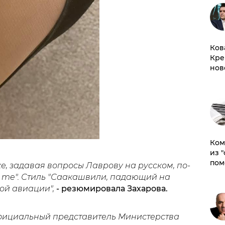
Ков
Кре
нов
Ком
из 
пом
же, задавая вопросы Лаврову на русском, по-
h me". Стиль "Саакашвили, падающий на
ой авиации",
- резюмировала Захарова.
фициальный представитель Министерства