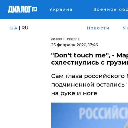
Украина
Военное об
| RU
UA
Новости
У
ДИАЛОГ
РОССИЯ
25 февраля 2020, 17:46
"Don't touch me", - М
схлестнулись с груз
Сам глава российского М
подчиненной остались 
на руке и ноге