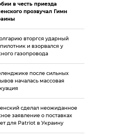
бии в честь приезда
енского прозвучал Гимн
раины
олгарию вторгся ударный
пилотник и взорвался у
ного газопровода
еленджике после сильных
ывов началась массовая
куация
енский сделал неожиданное
ное заявление о поставках
ет для Patriot в Украину