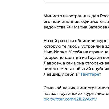
Министр иностранных дел Росс
его подчиненная, официальная
ведомства РФ Мария Захарова 
На сей раз они обвинили журна
которую те якобы устроили в 
Нью-Йорке. У себя на странице 
корреспондентки из Грузии вел
Лаврову, а сама она отгоражив
видео с места событий опубли
Левшиц у себя в "
Твиттере
".
Стиль общения министра иност
назвал грузинских журналисток
pic.twitter.com/j21L2yAxhv