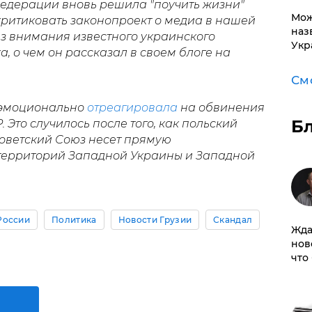
едерации вновь решила "поучить жизни"
Мож
 критиковать законопроект о медиа в нашей
наз
без внимания известного украинского
Укр
 о чем он рассказал в своем блоге на
См
 эмоционально
отреагировала
на обвинения
Б
 Это случилось после того, как польский
Советский Союз несет прямую
 территорий Западной Украины и Западной
России
Политика
Новости Грузии
Скандал
Жда
нов
что