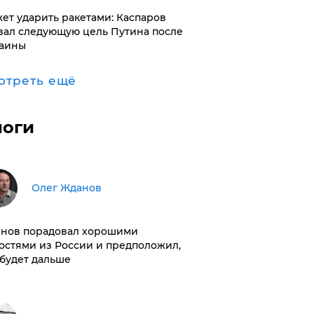
ет ударить ракетами: Каспаров
вал следующую цель Путина после
аины
отреть ещё
логи
Олег Жданов
нов порадовал хорошими
остями из России и предположил,
 будет дальше