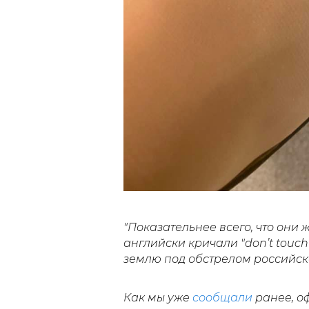
"П
оказательнее всего, что они 
английски кричали "don’t touc
землю под обстрелом российск
Как мы уже
сообщали
ранее, о