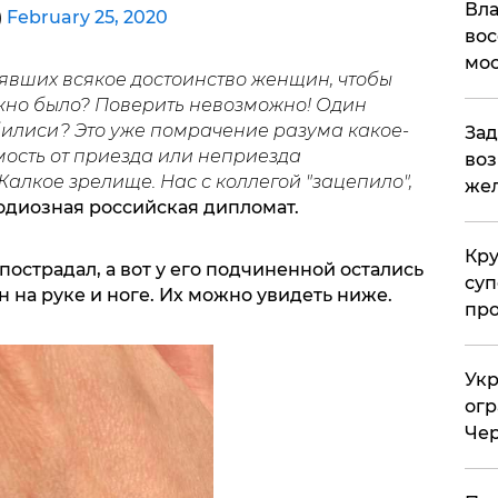
Вла
)
February 25, 2020
вос
мос
явших всякое достоинство женщин, чтобы
ужно было? Поверить невозможно! Один
билиси? Это уже помрачение разума какое-
Зад
имость от приезда или неприезда
воз
 Жалкое зрелище.
Нас с коллегой "зацепило",
жел
 одиозная российская дипломат.
Кр
пострадал, а вот у его подчиненной остались
суп
 на руке и ноге. Их можно увидеть ниже.
про
Укр
огр
Чер