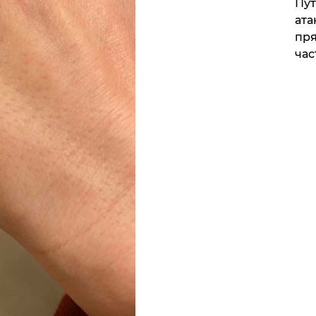
Пут
ата
пря
час