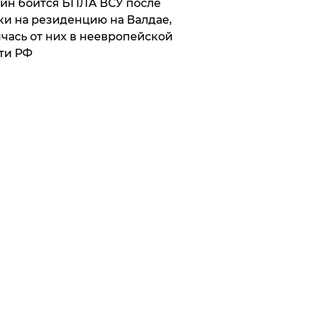
ин боится БПЛА ВСУ после
ки на резиденцию на Валдае,
чась от них в неевропейской
ти РФ