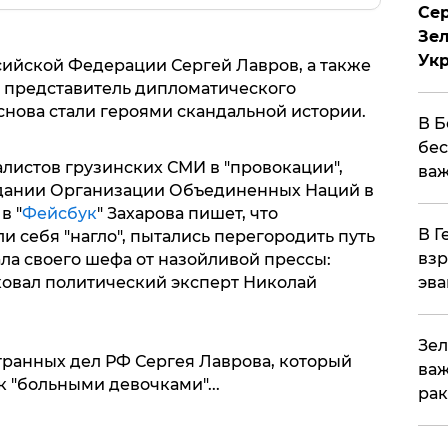
Сер
Зел
Ук
ийской Федерации Сергей Лавров, а также
 представитель дипломатического
снова стали героями скандальной истории.
В Б
бес
листов грузинских СМИ в "провокации",
важ
здании Организации Объединенных Наций в
в "
Фейсбук
" Захарова пишет, что
В Г
и себя "нагло", пытались перегородить путь
взр
ала своего шефа от назойливой прессы:
ковал политический эксперт Николай
эва
Зел
ранных дел РФ Сергея Лаврова, который
важ
 "больными девочками"...
рак