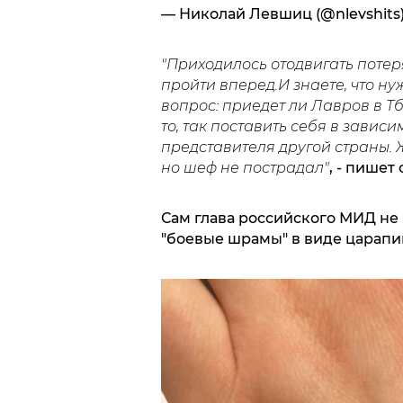
— Николай Левшиц (@nlevshits
"Приходилось отодвигать потер
пройти вперед.И знаете, что н
вопрос: приедет ли Лавров в Т
то, так поставить себя в завис
представителя другой страны.
но шеф не пострадал"
, - пишет
Сам глава российского МИД не 
"боевые шрамы" в виде царапин