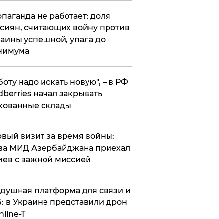
опаганда не работает: доля
сиян, считающих войну против
аины успешной, упала до
нимума
боту надо искать новую", – в РФ
dberries начал закрывать
кованные склады
вый визит за время войны:
ва МИД Азербайджана приехал
иев с важной миссией
душная платформа для связи и
: в Украине представили дрон
hline-T