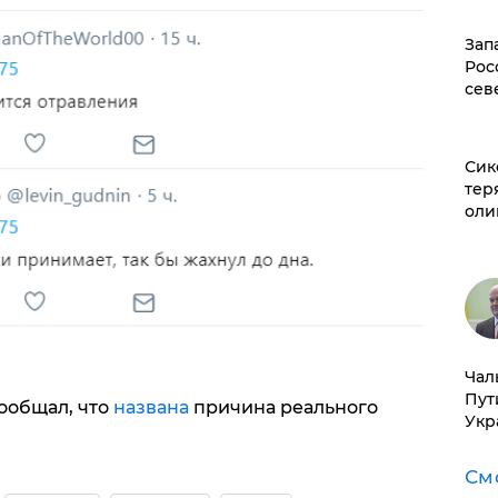
Зап
Рос
сев
Сик
тер
оли
Чал
Пут
ообщал, что
названа
причина реального
Укр
См