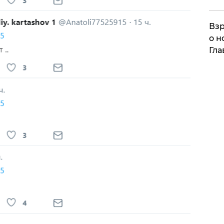
Взр
о н
Гла