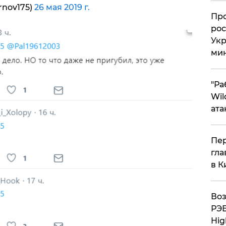
nov175)
26 мая 2019 г.
​Пр
рос
Укр
ми
"Ра
Wil
ата
Пер
гла
в К
Воз
РЭБ
Hig