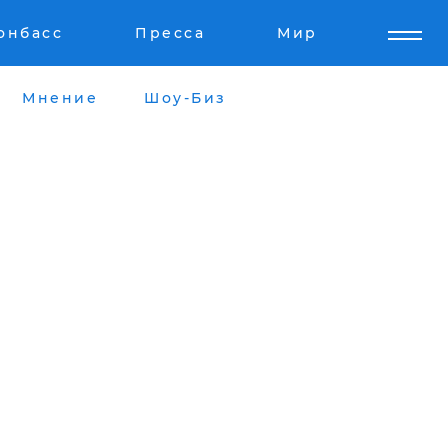
онбасс
Пресса
Мир
Мнение
Шоу-Биз