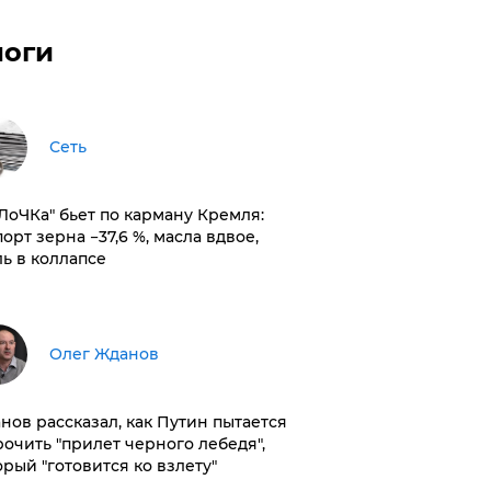
логи
Сеть
оЛоЧКа" бьет по карману Кремля:
орт зерна −37,6 %, масла вдвое,
ль в коллапсе
Олег Жданов
нов рассказал, как Путин пытается
рочить "прилет черного лебедя",
орый "готовится ко взлету"