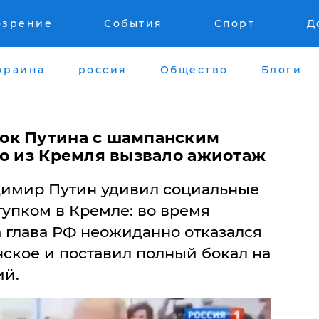
озрение
События
Спорт
Д
краина
россия
Общество
Блоги
ок Путина с шампанским
ео из Кремля вызвало ажиотаж
димир Путин удивил социальные
упком в Кремле: во время
 глава РФ неожиданно отказался
ское и поставил полный бокал на
ий.