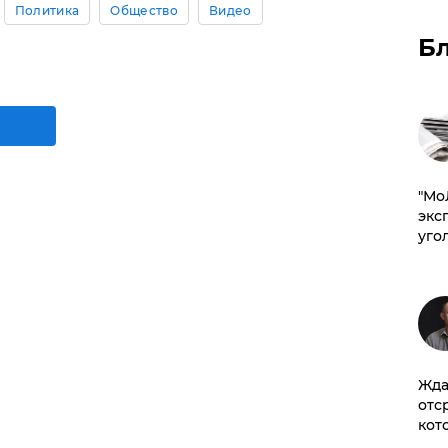
Политика
Общество
Видео
Б
​"М
эксп
уго
Жда
отс
кот