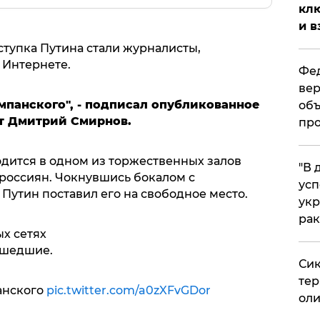
клю
и в
тупка Путина стали журналисты,
 Интернете.
Фед
вер
мпанского", - подписал опубликованное
объ
т Дмитрий Смирнов.
про
одится в одном из торжественных залов
​"В
россиян. Чокнувшись бокалом с
усп
Путин поставил его на свободное место.
укр
рак
х сетях
шедшие.
Сик
тер
анского
pic.twitter.com/a0zXFvGDor
оли