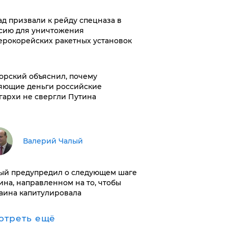
ад призвали к рейду спецназа в
сию для уничтожения
ерокорейских ракетных установок
орский объяснил, почему
яющие деньги российские
гархи не свергли Путина
Валерий Чалый
ый предупредил о следующем шаге
ина, направленном на то, чтобы
аина капитулировала
отреть ещё