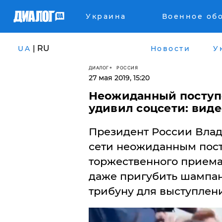
Украина
Военное об
| RU
UA
Новости
У
ДИАЛОГ
РОССИЯ
27 мая 2019, 15:20
Неожиданный поступ
удивил соцсети: вид
​Президент России Вла
сети неожиданным пост
торжественного приема
даже пригубить шампан
трибуну для выступлен