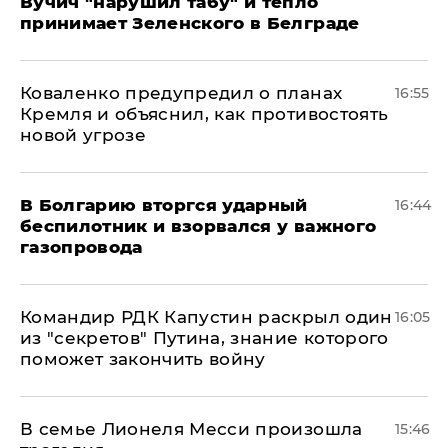
Вучич "нарушил табу" и тепло
принимает Зеленского в Белграде
Коваленко предупредил о планах
16:55
Кремля и объяснил, как противостоять
новой угрозе
В Болгарию вторгся ударный
16:44
беспилотник и взорвался у важного
газопровода
Командир РДК Капустин раскрыл один
16:05
из "секретов" Путина, знание которого
поможет закончить войну
В семье Лионеля Месси произошла
15:46