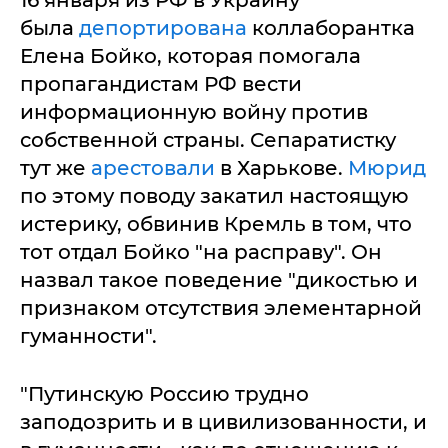
16 января из РФ в Украину
была
депортирована
коллаборантка
Елена Бойко, которая помогала
пропагандистам РФ вести
информационную войну против
собственной страны. Сепаратистку
тут же
арестовали
в Харькове.
Мюрид
по этому поводу закатил настоящую
истерику, обвинив Кремль в том, что
тот отдал Бойко "на расправу". Он
назвал такое поведение "дикостью и
признаком отсутствия элементарной
гуманности".
"Путинскую Россию трудно
заподозрить и в цивилизованности, и