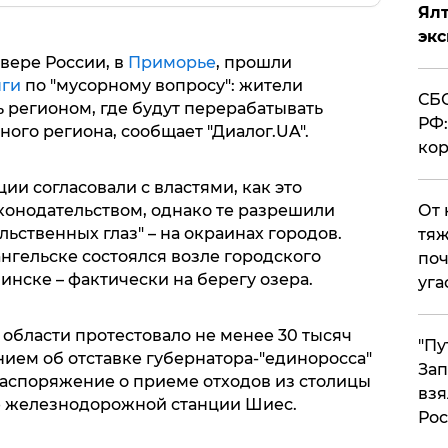
Ял
эк
евере России, в
Приморье
, прошли
нги
по "мусорному вопросу": жители
СБС
 регионом, где будут перерабатывать
РФ:
ого региона, сообщает "Диалог.UA".
кор
кции согласовали с властями, как это
онодательством, однако те разрешили
От 
льственных глаз" – на окраинах городов.
тяж
нгельске состоялся возле городского
поч
инске – фактически на берегу озера.
уга
 области протестовало не менее 30 тысяч
"Пу
ием об отставке губернатора-"единоросса"
Зап
аспоряжение о приеме отходов из столицы
взя
е железнодорожной станции Шиес.
Рос