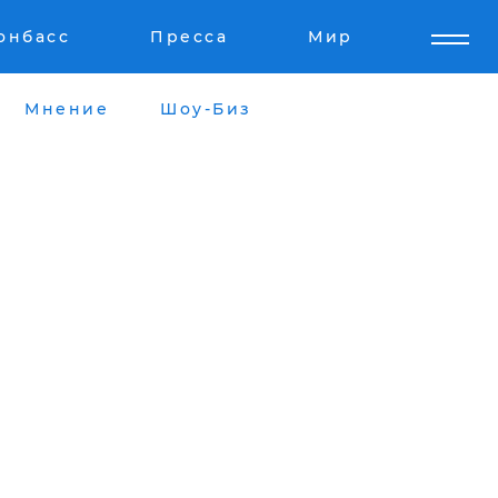
онбасс
Пресса
Мир
Мнение
Шоу-Биз