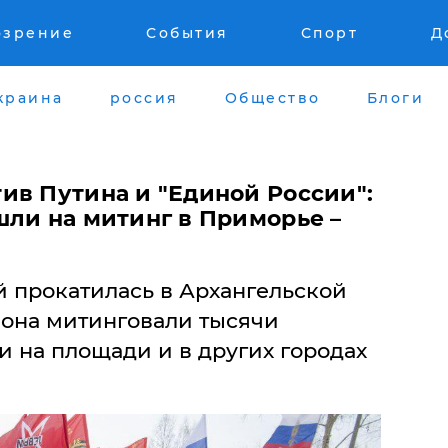
озрение
События
Спорт
Д
краина
россия
Общество
Блоги
ив Путина и "Единой России":
шли на митинг в Приморье –
й прокатилась в Архангельской
иона митинговали тысячи
 на площади и в других городах