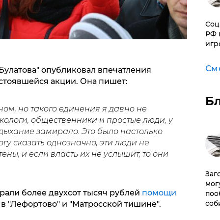
Соц
РФ 
игр
См
 Булатова" опубликовал впечатления
стоявшейся акции. Она пишет:
Б
ном, но такого единения я давно не
экологи, общественники и простые люди, у
 дыхание замирало. Это было настолько
огу сказать однозначно, эти люди не
ены, и если власть их не услышит, то они
Заг
мог
али более двухсот тысяч рублей
помощи
поо
соб
 "Лефортово" и "Матросской тишине".