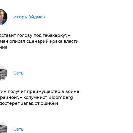
Игорь Эйдман
дставит голову под табакерку", –
ман описал сценарий краха власти
ина
Сеть
тин получит преимущество в войне
краиной", – колумнист Bloomberg
достерег Запад от ошибки
Сеть