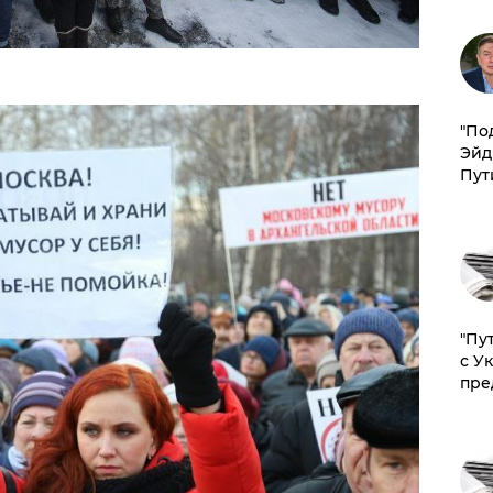
​"По
Эйд
Пут
"Пу
с У
пре