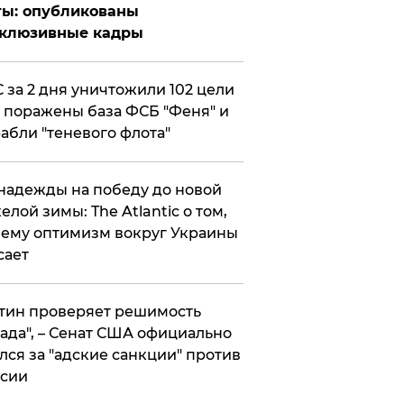
ты: опубликованы
склюзивные кадры
 за 2 дня уничтожили 102 цели
 поражены база ФСБ "Феня" и
абли "теневого флота"
надежды на победу до новой
елой зимы: The Atlantic о том,
ему оптимизм вокруг Украины
сает
тин проверяет решимость
ада", – Сенат США официально
лся за "адские санкции" против
сии