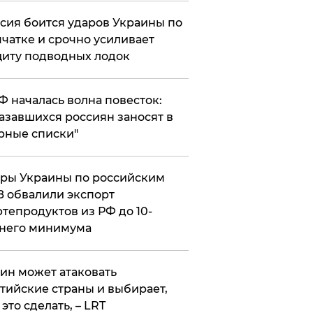
сия боится ударов Украины по
чатке и срочно усиливает
иту подводных лодок
РФ началась волна повесток:
азавшихся россиян заносят в
рные списки"
ры Украины по российским
 обвалили экспорт
тепродуктов из РФ до 10-
него минимума
ин может атаковать
тийские страны и выбирает,
 это сделать, – LRT