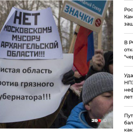
Рос
Кам
защ
​В 
отк
"че
Уда
НПЗ
неф
лет
Пут
бал
как