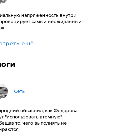
иальную напряженность внутри
провоцирует самый неожиданный
ок
отреть ещё
логи
Сеть
ородний объяснил, как Федорова
ут "использовать втемную",
бещав то, чего выполнять не
ираются