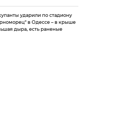
упанты ударили по стадиону
рноморец" в Одессе – в крыше
ьшая дыра, есть раненые