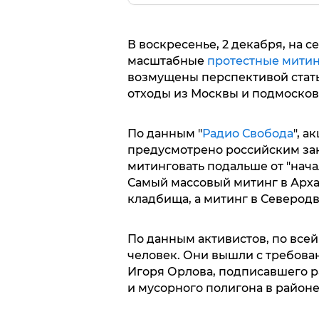
В воскресенье, 2 декабря, на с
масштабные
протестные мити
возмущены перспективой стать
отходы из Москвы и подмосковн
По данным "
Радио Свобода
", а
предусмотрено российским зак
митинговать подальше от "нача
Самый массовый митинг в Арха
кладбища, а митинг в Северодв
По данным активистов, по всей
человек. Они вышли с требован
Игоря Орлова, подписавшего р
и мусорного полигона в район