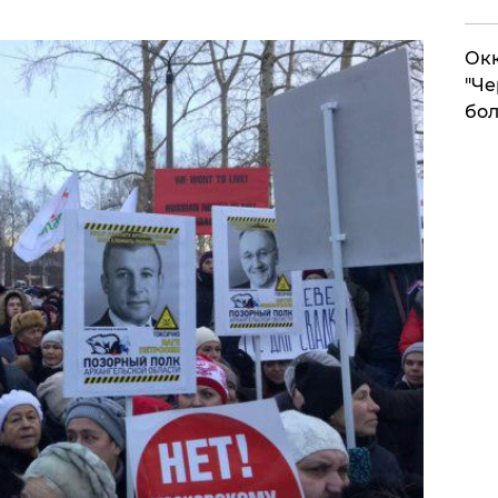
Окк
"Че
бол