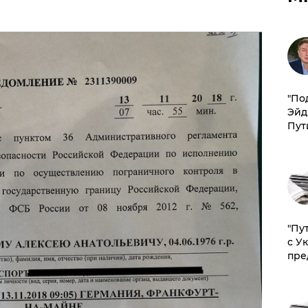
​"По
Эйд
Пут
"Пу
с У
пре