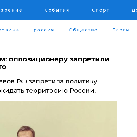
озрение
События
Спорт
Д
краина
россия
Общество
Блоги
м: оппозиционеру запретили
то
авов РФ запретила политику
кидать территорию России.