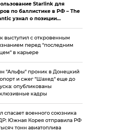
ользование Starlink для
ров по баллистике в РФ – The
antic узнал о позиции
знесмена
к выступил с откровенным
знанием перед "последним
цем" в карьере
н "Альфы" проник в Донецкий
опорт и сжег "Шахед" еще до
уска: опубликованы
склюзивные кадры
ул спасает военного союзника
Р: Южная Корея отправила РФ
тысяч тонн авиатоплива