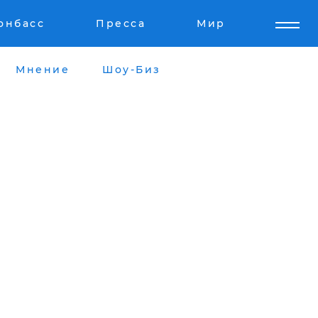
онбасс
Пресса
Мир
Мнение
Шоу-Биз