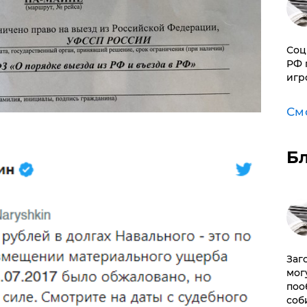
Соц
РФ 
игр
См
Б
Заг
мог
поо
соб