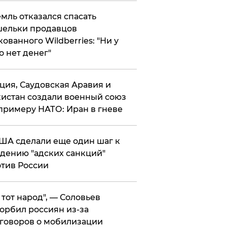
мль отказался спасать
ельки продавцов
кованного Wildberries: "Ни у
о нет денег"
ция, Саудовская Аравия и
истан создали военный союз
примеру НАТО: Иран в гневе
ША сделали еще один шаг к
дению "адских санкций"
тив России
е тот народ", — Соловьев
орбил россиян из-за
говоров о мобилизации