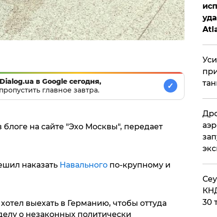
исп
уда
Atl
би
Уси
при
Dialog.ua в Google сегодня,
тан
✓
пропустить главное завтра.
Дро
аэр
 блоге на сайте "Эхо Москвы", передает
зап
эк
решил наказать
Навального
по-крупному и
​Се
КНД
30 
хотел выехать в Германию, чтобы оттуда
 делу о незаконных политически