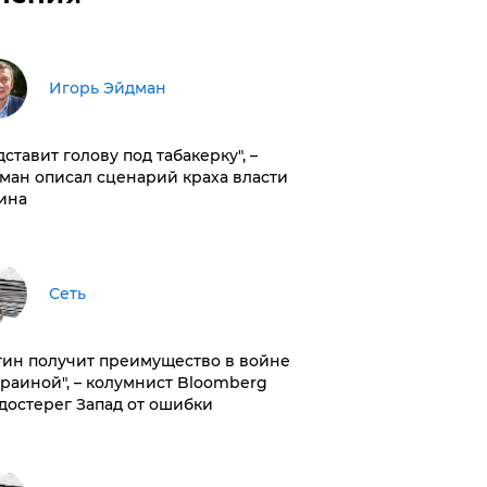
Игорь Эйдман
дставит голову под табакерку", –
ман описал сценарий краха власти
ина
Сеть
тин получит преимущество в войне
краиной", – колумнист Bloomberg
достерег Запад от ошибки