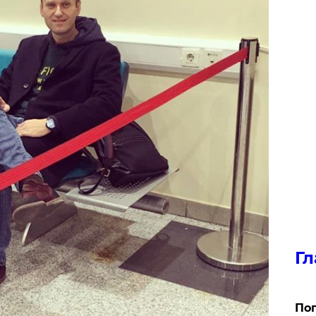
Гл
Поп