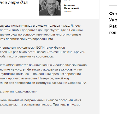
Фед
Укр
Pat
гов