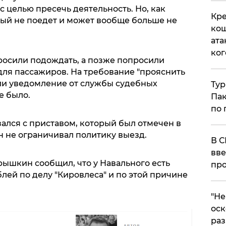
 целью пресечь деятельность. Но, как
Кре
ный не поедет и может вообще больше не
кош
ата
ког
просили подождать, а позже попросили
для пассажиров. На требование "прояснить
ли уведомление от службы судебных
Тур
е было.
Пак
по 
ался с приставом, который был отмечен в
он не ограничивал политику выезд.
В С
вве
ышкин сообщил, что у Навального есть
про
блей по делу "Кировлеса" и по этой причине
​"Н
оск
раз