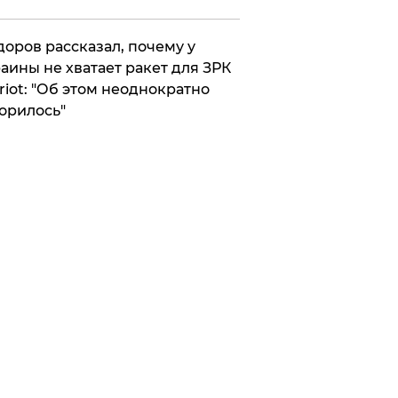
оров рассказал, почему у
аины не хватает ракет для ЗРК
riot: "Об этом неоднократно
орилось"