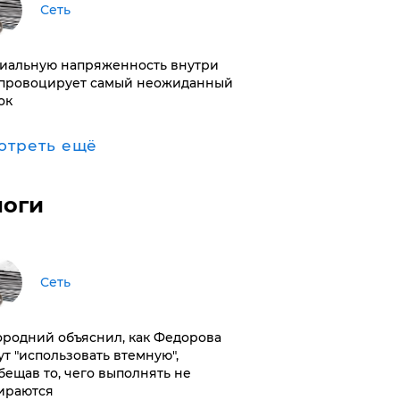
Сеть
иальную напряженность внутри
провоцирует самый неожиданный
ок
отреть ещё
логи
Сеть
ородний объяснил, как Федорова
ут "использовать втемную",
бещав то, чего выполнять не
ираются