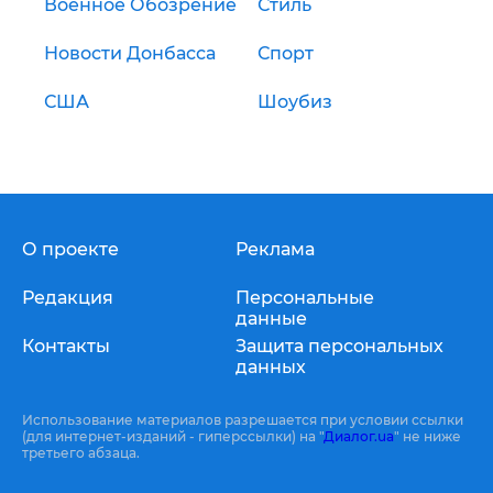
Военное Обозрение
Стиль
Новости Донбасса
Спорт
США
Шоубиз
О проекте
Реклама
Редакция
Персональные
данные
Контакты
Защита персональных
данных
Использование материалов разрешается при условии ссылки
(для интернет-изданий - гиперссылки) на "
Диалог.ua
" не ниже
третьего абзаца.