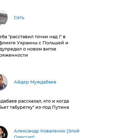
Сеть
ба "расставил точки над і" в
фликте Украины с Польшей и
дупредил о новом витке
ряженности
Айдер Муждабаев
дабаев рассказал, кто и когда
бьет табуретку" из-под Путина
Александр Коваленко (Злой
Одессит)