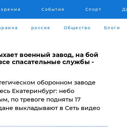
озрение
События
Спорт
Д
краина
россия
Общество
Блоги
хает военный завод, на бой
все спасательные службы -
тегическом оборонном заводе
есь Екатеринбург: небо
м, по тревоге подняты 17
ане выкладывают в Сеть видео