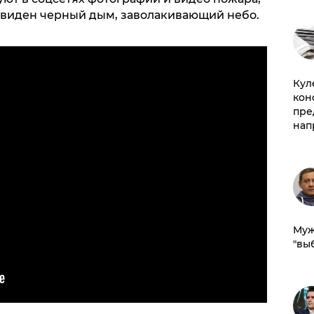
 виден черный дым, заволакивающий небо.
Куле
кон
пре
нап
Муж
"вы