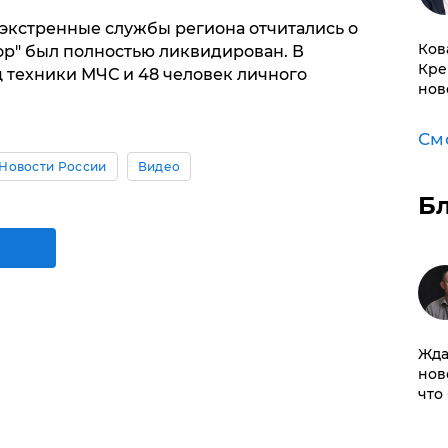
0 экстренные службы региона отчитались о
Ков
тор" был полностью ликвидирован. В
Кре
 техники МЧС и 48 человек личного
нов
См
Новости России
Видео
Б
Жда
нов
что