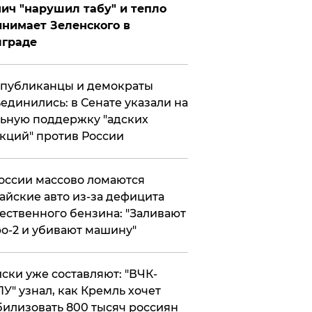
ич "нарушил табу" и тепло
нимает Зеленского в
лграде
публиканцы и демократы
единились: в Сенате указали на
ьную поддержку "адских
кций" против России
оссии массово ломаются
айские авто из-за дефицита
ественного бензина: "Заливают
о-2 и убивают машину"
ски уже составляют: "ВЧК-
У" узнал, как Кремль хочет
илизовать 800 тысяч россиян