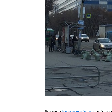
Жители
Екатеринбурга
публику