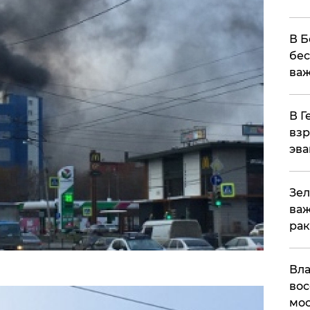
В Б
бес
важ
В Г
взр
эва
Зел
важ
рак
Вла
вос
мос