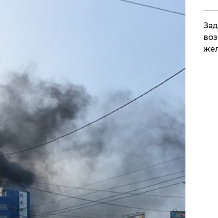
Зад
воз
жел