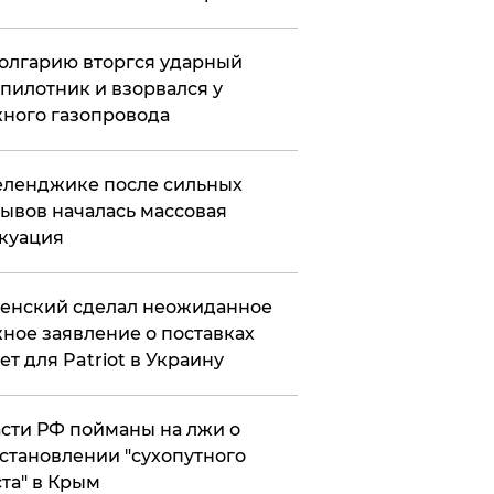
олгарию вторгся ударный
пилотник и взорвался у
ного газопровода
еленджике после сильных
ывов началась массовая
куация
енский сделал неожиданное
ное заявление о поставках
ет для Patriot в Украину
сти РФ пойманы на лжи о
становлении "сухопутного
та" в Крым