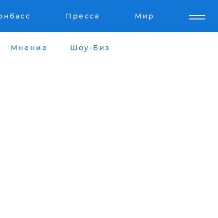
онбасс
Пресса
Мир
Мнение
Шоу-Биз