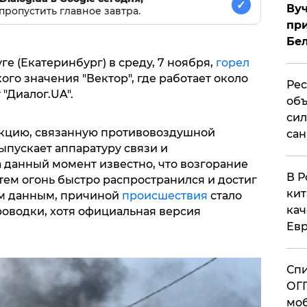
✓
Вуч
пропустить главное завтра.
при
Бе
е (Екатеринбург) в среду, 7 ноября,
горел
го значения "Вектор", где работает около
Рес
"Диалог.UA".
объ
сил
кцию, связанную противовоздушной
сан
ыпускает аппаратуру связи и
 данный момент известно, что возгорание
В Р
атем огонь быстро распространился и достиг
кит
ым данным, причиной
происшествия
стало
кач
оводки, хотя официальная версия
Евр
Спи
ОГП
моб