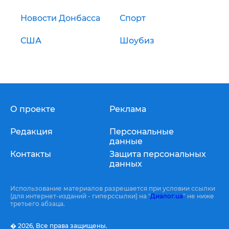
Новости Донбасса
Спорт
США
Шоубиз
О проекте
Реклама
Редакция
Персональные
данные
Контакты
Защита персональных
данных
Использование материалов разрешается при условии ссылки
(для интернет-изданий - гиперссылки) на "
Диалог.ua
" не ниже
третьего абзаца.
� 2026,
Все права защищены.