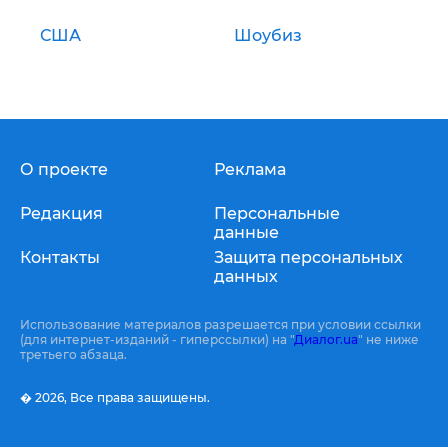
США
Шоубиз
О проекте
Реклама
Редакция
Персональные
данные
Контакты
Защита персональных
данных
Использование материалов разрешается при условии ссылки
(для интернет-изданий - гиперссылки) на "
Диалог.ua
" не ниже
третьего абзаца.
� 2026,
Все права защищены.