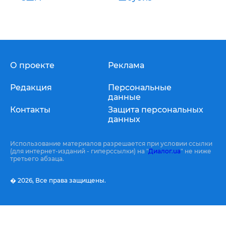
О проекте
Реклама
Редакция
Персональные
данные
Контакты
Защита персональных
данных
Использование материалов разрешается при условии ссылки
(для интернет-изданий - гиперссылки) на "
Диалог.ua
" не ниже
третьего абзаца.
� 2026,
Все права защищены.