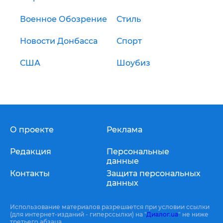
Военное Обозрение
Стиль
Новости Донбасса
Спорт
США
Шоубиз
О проекте
Реклама
Редакция
Персональные
данные
Контакты
Защита персональных
данных
Использование материалов разрешается при условии ссылки
(для интернет-изданий - гиперссылки) на "
Диалог.ua
" не ниже
третьего абзаца.