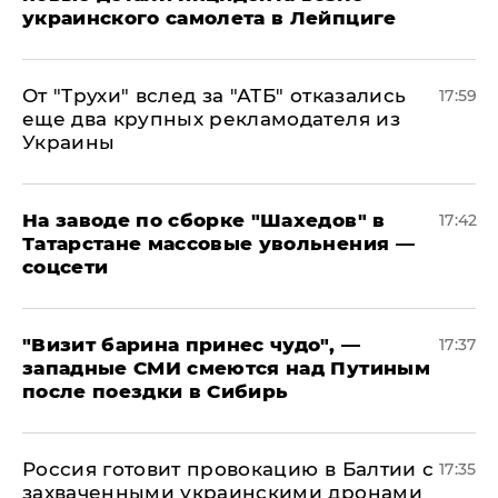
украинского самолета в Лейпциге
От "Трухи" вслед за "АТБ" отказались
17:59
еще два крупных рекламодателя из
Украины
На заводе по сборке "Шахедов" в
17:42
Татарстане массовые увольнения —
соцсети
"Визит барина принес чудо", —
17:37
западные СМИ смеются над Путиным
после поездки в Сибирь
​Россия готовит провокацию в Балтии с
17:35
захваченными украинскими дронами