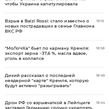
чтобы Украина капитулировала
Взрыв в Balzi Rossi: стало известно о
19:16
новых пострадавших в семье Главкома
ВКС РФ
​"МоЛоЧКа" бьет по карману Кремля:
18:58
экспорт зерна −37,6 %, масла вдвое,
уголь в коллапсе
Дикий рассказал о последней
18:49
неядерной "карте" Кремля, которую
будут активно "разыгрывать"
​Дрон РФ со взрывчаткой в Лейпциге
18:44
заставил Германию срочно укреплять