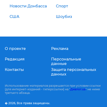
Новости Донбасса
Спорт
США
Шоубиз
О проекте
Реклама
Редакция
Персональные
данные
Контакты
Защита персональных
данных
Использование материалов разрешается при условии ссылки
(для интернет-изданий - гиперссылки) на "
Диалог.ua
" не ниже
третьего абзаца.
� 2026,
Все права защищены.